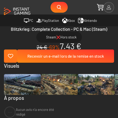
PC
PlayStation
Xbox
Nintendo
Blitzkrieg: Complete Collection - PC & Mac (Steam)
Steam
Hors stock
7.43 €
24 €
-69%
Recevoir un e-mail lors de la remise en stock
Visuels
À propos
Aucun avis n'a encore été
--
rédigé