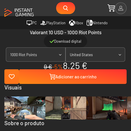
PC
PlayStation
Xbox
Nintendo
Valorant 10 USD - 1000 Riot Points
Download digital
1000 Riot Points
United States
8.25 €
9 €
-5%
Adicioner ao carrinho
Visuais
Sobre o produto