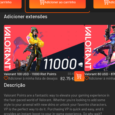
carrinho
Adicioner ao carrinho
Adic
Adicioner extensões
86 €
Valorant 100 USD - 11000 Riot Points
Valorant 80 USD - 87
82.75 €
Adicioner à minha lista de desejos
Adicioner à minha 
Descrição
Valorant Points are a fantastic way to elevate your gaming experience in
the fast-paced world of Valorant. Whether you're looking to add some
style to your arsenal with new skins or unlock your favorite characters,
VP is the perfect way to do it. Purchasing VP is quick and easy, and it
provides an instant boost to your in-game experience. So why wait?