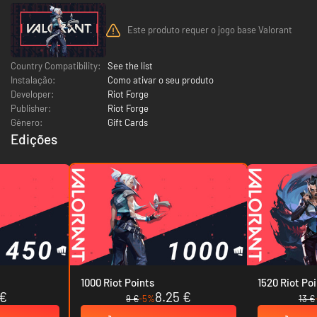
Este produto requer o jogo base Valorant
Country Compatibility:
See the list
Instalação:
Como ativar o seu produto
Developer:
Riot Forge
Publisher:
Riot Forge
Género:
Gift Cards
Edições
1000 Riot Points
1520 Riot Po
 €
8.25 €
9 €
-5%
13 €