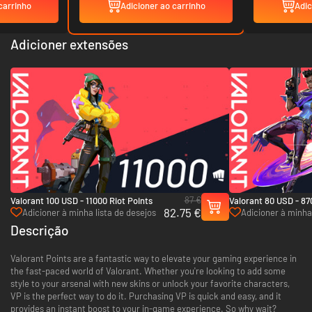
carrinho
Adicioner ao carrinho
Adic
Adicioner extensões
87 €
Valorant 100 USD - 11000 Riot Points
Valorant 80 USD - 87
82.75 €
Adicioner à minha lista de desejos
Adicioner à minha 
Descrição
Valorant Points are a fantastic way to elevate your gaming experience in
the fast-paced world of Valorant. Whether you're looking to add some
style to your arsenal with new skins or unlock your favorite characters,
VP is the perfect way to do it. Purchasing VP is quick and easy, and it
provides an instant boost to your in-game experience. So why wait?