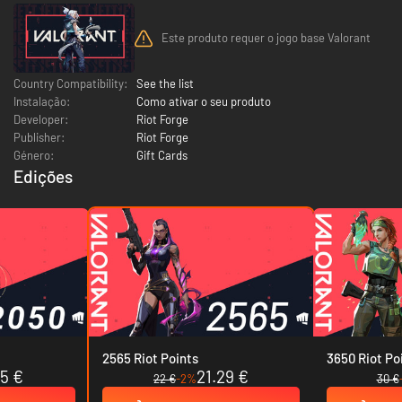
Este produto requer o jogo base Valorant
Country Compatibility:
See the list
Instalação:
Como ativar o seu produto
Developer:
Riot Forge
Publisher:
Riot Forge
Género:
Gift Cards
Edições
2565 Riot Points
3650 Riot Po
55 €
21.29 €
22 €
-2%
30 €