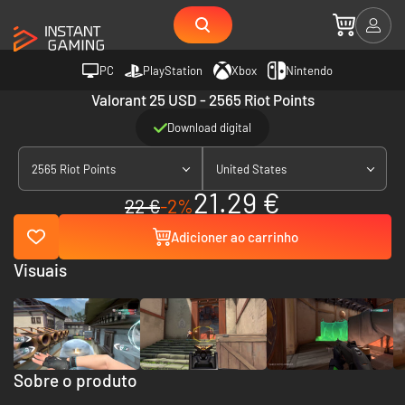
PC
PlayStation
Xbox
Nintendo
Valorant 25 USD - 2565 Riot Points
Download digital
2565 Riot Points
United States
21.29 €
22 €
-2%
Adicioner ao carrinho
Visuais
Sobre o produto