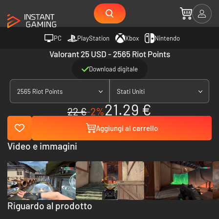
PC
PlayStation
Xbox
Nintendo
Valorant 25 USD - 2565 Riot Points
Download digitale
2565 Riot Points
Stati Uniti
21.29 €
22 €
-2%
Aggiungi al carrello
Video e immagini
Riguardo al prodotto