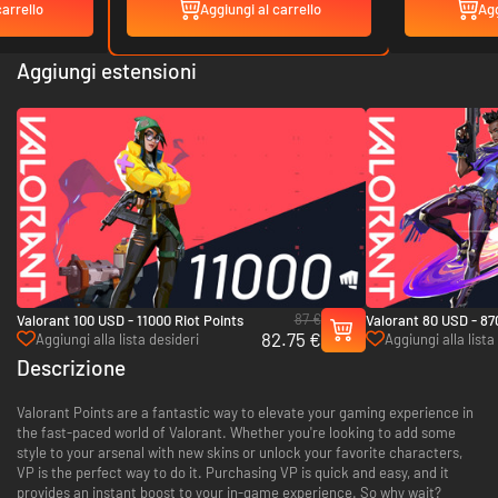
carrello
Aggiungi al carrello
Agg
Aggiungi estensioni
87 €
Valorant 100 USD - 11000 Riot Points
Valorant 80 USD - 87
82.75 €
Aggiungi alla lista desideri
Aggiungi alla lista
Descrizione
Valorant Points are a fantastic way to elevate your gaming experience in
the fast-paced world of Valorant. Whether you're looking to add some
style to your arsenal with new skins or unlock your favorite characters,
VP is the perfect way to do it. Purchasing VP is quick and easy, and it
provides an instant boost to your in-game experience. So why wait?