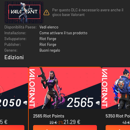
Per questo DLC è necessario avere anche il
gioco base Valorant
Disponibilità Paese:
Vedi elenco
Installazione:
Come attivare il tuo prodotto
Sviluppatore:
Riot Forge
Publisher:
Riot Forge
Genere:
Buoni regalo
Edizioni
2565 Riot Points
5350 Riot Po
55 €
21.29 €
22 €
-2%
43 €