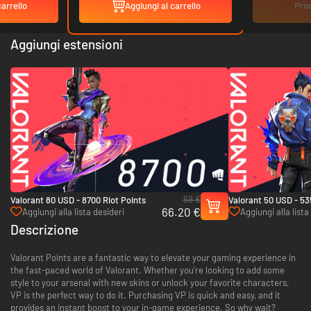
carrello
Aggiungi al carrello
Prod
Aggiungi estensioni
69 €
Valorant 80 USD - 8700 Riot Points
Valorant 50 USD - 53
66.20 €
Aggiungi alla lista desideri
Aggiungi alla lista
Descrizione
Valorant Points are a fantastic way to elevate your gaming experience in
the fast-paced world of Valorant. Whether you're looking to add some
style to your arsenal with new skins or unlock your favorite characters,
VP is the perfect way to do it. Purchasing VP is quick and easy, and it
provides an instant boost to your in-game experience. So why wait?