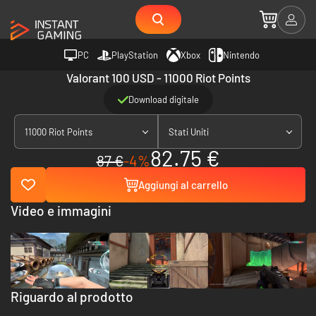
PC
PlayStation
Xbox
Nintendo
Valorant 100 USD - 11000 Riot Points
Download digitale
11000 Riot Points
Stati Uniti
82.75 €
87 €
-4%
Aggiungi al carrello
Video e immagini
Riguardo al prodotto