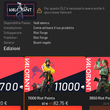
Per questo DLC è necessario avere anche il
gioco base Valorant
Disponibilità Paese:
Vedi elenco
Installazione:
Come attivare il tuo prodotto
Sviluppatore:
Riot Forge
Publisher:
Riot Forge
Genere:
Buoni regalo
Edizioni
11000 Riot Points
3650 Riot Po
20 €
82.75 €
87 €
-4%
30 €