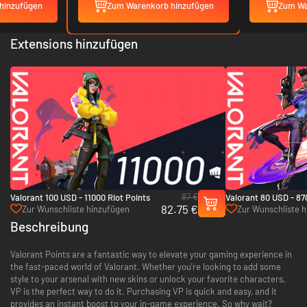
hinzufügen
Zum Warenkorb hinzufügen
Zum Wa
Extensions hinzufügen
87 €
Valorant 100 USD - 11000 Riot Points
Valorant 80 USD - 87
82.75 €
Zur Wunschliste hinzufügen
Zur Wunschliste 
Beschreibung
Valorant Points are a fantastic way to elevate your gaming experience in
the fast-paced world of Valorant. Whether you're looking to add some
style to your arsenal with new skins or unlock your favorite characters,
VP is the perfect way to do it. Purchasing VP is quick and easy, and it
provides an instant boost to your in-game experience. So why wait?