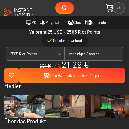
PC
PlayStation
Xbox
Nintendo
Valorant 25 USD - 2565 Riot Points
Digitaler Download
2565 Riot Points
Vereinigte Staaten
21.29 €
22 €
-2%
Zum Warenkorb hinzufügen
Medien
Über das Produkt