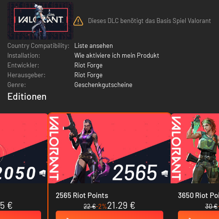
Dieses DLC benötigt das Basis Spiel Valorant
Country Compatibility:
Liste ansehen
Installation:
Wie aktiviere ich mein Produkt
Entwickler:
Riot Forge
Herausgeber:
Riot Forge
Genre:
Geschenkgutscheine
Editionen
2565 Riot Points
3650 Riot Po
55 €
21.29 €
22 €
-2%
30 €