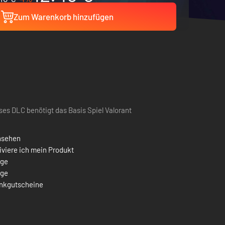
Zum Warenkorb hinzufügen
ses DLC benötigt das Basis Spiel Valorant
nsehen
iviere ich mein Produkt
rge
rge
nkgutscheine