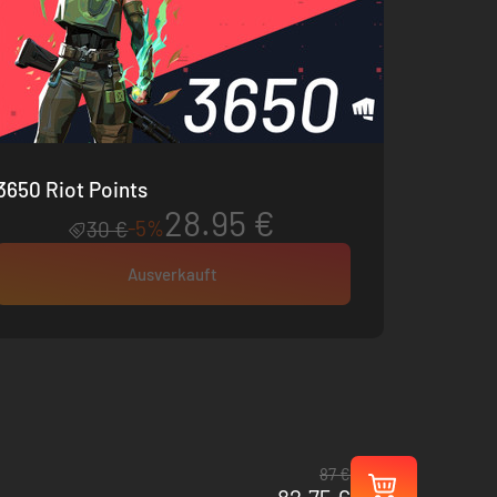
3650 Riot Points
28.95 €
-5%
30 €
Ausverkauft
87 €