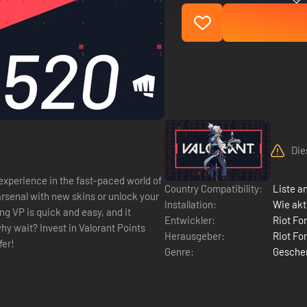
Die
 experience in the fast-paced world of
Country Compatibility:
Liste a
arsenal with new skins or unlock your
Installation:
Wie akt
ng VP is quick and easy, and it
Entwickler:
Riot Fo
hy wait? Invest in Valorant Points
Herausgeber:
Riot Fo
fer!
Genre:
Gesche