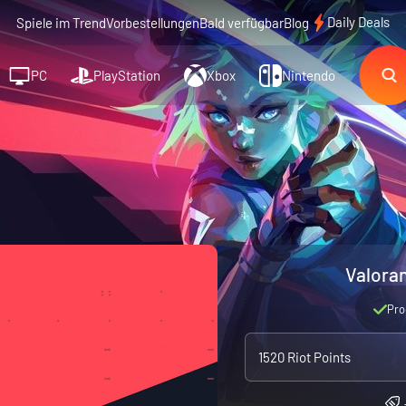
Daily Deals
Spiele im Trend
Vorbestellungen
Bald verfügbar
Blog
PC
PlayStation
Xbox
Nintendo
Valoran
Pro
1520 Riot Points