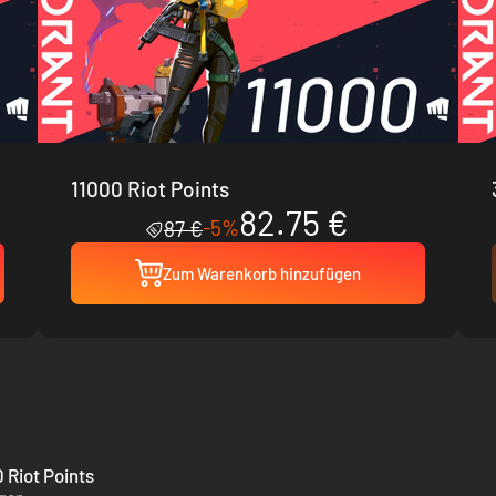
11000 Riot Points
82.75 €
-5%
87 €
Zum Warenkorb hinzufügen
 Riot Points