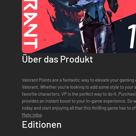
Über das Produkt
Valorant Points are a fantastic way to elevate your gaming
Valorant. Whether you're looking to add some style to your 
favorite characters, VP is the perfect way to do it. Purchasi
provides an instant boost to your in-game experience. So w
today and start enjoying all that this thrilling game has to of
Mehr Infos
Editionen