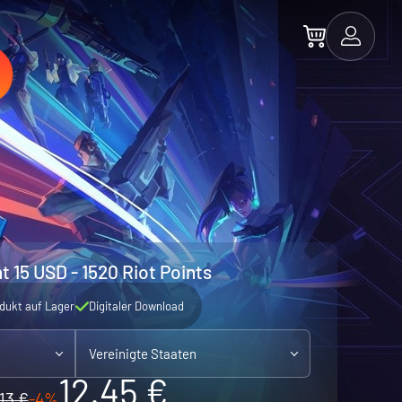
t 15 USD - 1520 Riot Points
dukt auf Lager
Digitaler Download
Vereinigte Staaten
12.45 €
13 €
-4%