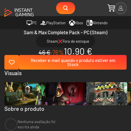
PC
PlayStation
Xbox
Nintendo
Sam & Max Complete Pack - PC (Steam)
Steam
Fora de estoque
10.90 €
46 €
-76%
Receber e-mail quando o produto estiver em
Stock
Visuais
Sobre o produto
Nenhuma avaliação foi
--
escrita ainda