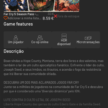
30 €
Far Cry 5 Season Pass -
Fora de estoque
8.59 €
Xbox One & Xbox Series X|S
Adicioner à minha lista
de desejos
Game features
HDR
Um jogador
Co-op online
Microtransações
disponível
Descrição
Boas-vindas a Hope County, Montana, terra dos livres e dos valentes, mas
também o lar de um culto apocalíptico fanático. Enfrente o líder do culto,
Joseph Seed, e seus irmãos, os Arautos, e acenda o fogo da resistência
que irá liberar sua comunidade sitiada.
DESCUBRA UM DOS MAIS ACLAMADOS JOGOS FAR CRY
Junte-se a milhões de jogadores na comunidade de Far Cry 5 e descubra
por que é considerado uma "diversão dinâmica" pelo IGN.
LUTE CONTRA O CULTO LETAL DE JOSEPH SEED
Liberte Hope County das garras do culto Eden's Gate e da família Seed.