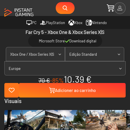
PC
PlayStation
Xbox
Nintendo
Far Cry 5 - Xbox One & Xbox Series X|S
Microsoft Store
Download digital
Xbox One / Xbox Series X|S
Edição Standard
Europe
10.39 €
70 €
-85%
Adicioner ao carrinho
Visuais