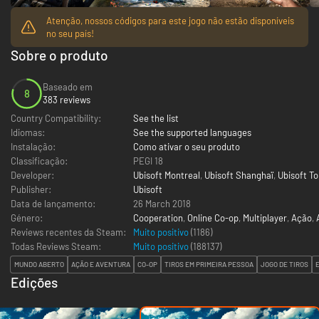
Atenção, nossos códigos para este jogo não estão disponíveis
no seu país!
Sobre o produto
Baseado em
8
383 reviews
Country Compatibility:
See the list
Idiomas:
See the supported languages
Instalação:
Como ativar o seu produto
Classificação:
PEGI 18
Developer:
Ubisoft Montreal
,
Ubisoft Shanghaï
,
Ubisoft T
Publisher:
Ubisoft
Data de lançamento:
26 March 2018
Género:
Cooperation
,
Online Co-op
,
Multiplayer
,
Ação
,
Reviews recentes da Steam:
Muito positivo
(1186)
Todas Reviews Steam:
Muito positivo
(
188137
)
MUNDO ABERTO
AÇÃO E AVENTURA
CO-OP
TIROS EM PRIMEIRA PESSOA
JOGO DE TIROS
Edições