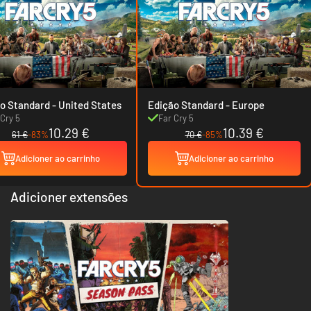
Edição Standard - United States
Edição Standard - Europe
 Cry 5
Far Cry 5
10.29 €
10.39 €
61 €
-83%
70 €
-85%
Adicioner ao carrinho
Adicioner ao carrinho
Adicioner extensões