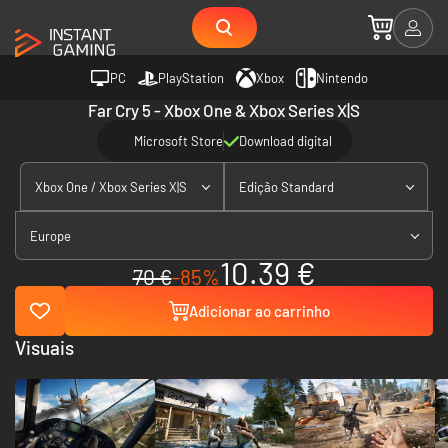
PC
PlayStation
Xbox
Nintendo
Far Cry 5 - Xbox One & Xbox Series X|S
Microsoft Store
Download digital
Xbox One / Xbox Series X|S
Edição Standard
Europe
10.39 €
70 €
-85%
Adicionar ao carrinho
Visuais