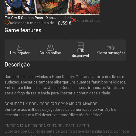
30 €
Far Cry 5 Season Pass - Xbox
Fora de stock
8.59 €
One & Xbox Series X|S
Adicionar à minha lista de
desejos
Game features
HDR
Um jogador
Co-op online
Microtransações
disponível
Descrição
Damos-te as boas-vindas a Hope County, Montana, a terra dos livres e
audazes, apesar de também albergar uns quantos fanáticos religiosos.
Enfrenta o líder da seita, Joseph Seed e os seus irmãos, os Arautos, e
ateia o fogo da resistência para libertar a comunidade sitiada.
CONHECE UM DOS JOGOS FAR CRY MAIS ACLAMADOS
Junta-te aos milhões de jogadores da comunidade do Far Cry 5 e
descobre o que a IGN descreve como "diversão frenética".
ENFRENTA A PERIGOSA SEITA DE JOSEPH SEED
Liberta Hope County da seita de Eden's Gate e da família Seed. Conhece