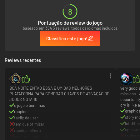
8
Pontuação de review do jogo
baseado em 384 3 reviews, todos os idiomas incluídos
Classifica este jogo!
Reviews recentes
BOA NOITE ENTAO ESSA E UM DAS MELHORES
very good s
PLATAFORMA PARA COMPRAR CHAVES DE ATIVAÇAO DE
missions . 
JOGOS NOTA 10
oppurtunity
cry is like 
o jogo e bom mas
graphic
raapido
story m
facilç de usar
lot diff
tem que otimizar
open wo
rapido melhora
taking 
esperando melhorias