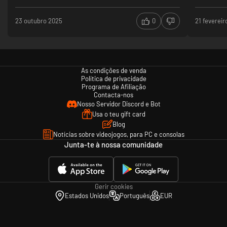
23 outubro 2025
0
21 fevereir
As condições de venda
Política de privacidade
Programa de Afiliação
Contacta-nos
Nosso Servidor Discord e Bot
Usa o teu gift card
Blog
Notícias sobre videojogos, para PC e consolas
Junta-te à nossa comunidade
Gerir cookies
Estados Unidos
Português
EUR