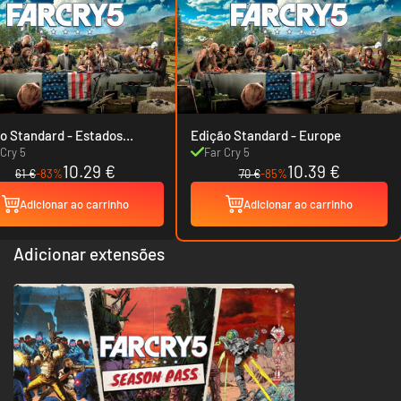
tandard - Estados
Edição Standard - Europe
os
 Cry 5
Far Cry 5
10.29 €
10.39 €
61 €
-83%
70 €
-85%
Adicionar ao carrinho
Adicionar ao carrinho
Adicionar extensões