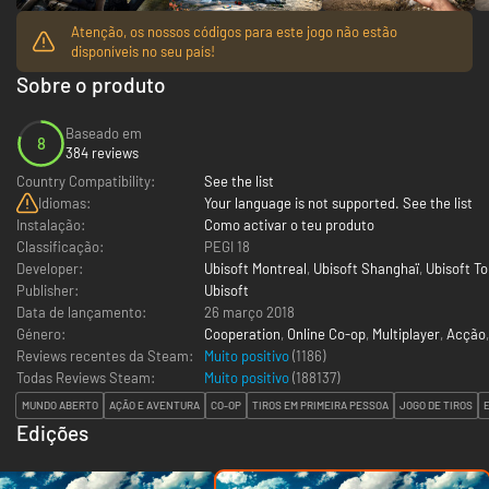
Atenção, os nossos códigos para este jogo não estão
disponíveis no seu país!
Sobre o produto
Baseado em
8
384 reviews
Country Compatibility:
See the list
Idiomas:
Your language is not supported. See the list
Instalação:
Como activar o teu produto
Classificação:
PEGI 18
Developer:
Ubisoft Montreal
,
Ubisoft Shanghaï
,
Ubisoft T
Publisher:
Ubisoft
Data de lançamento:
26 março 2018
Género:
Cooperation
,
Online Co-op
,
Multiplayer
,
Acção
Reviews recentes da Steam:
Muito positivo
(1186)
Todas Reviews Steam:
Muito positivo
(
188137
)
MUNDO ABERTO
AÇÃO E AVENTURA
CO-OP
TIROS EM PRIMEIRA PESSOA
JOGO DE TIROS
Edições