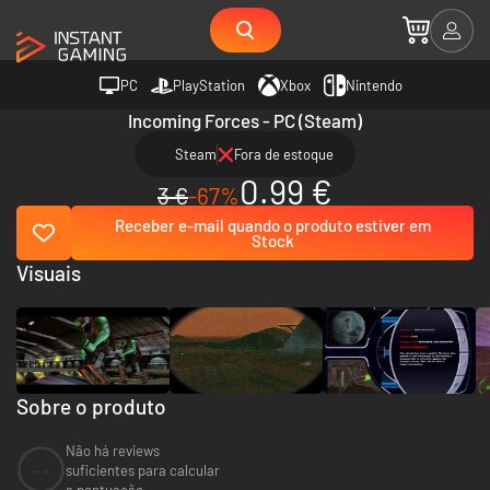
PC
PlayStation
Xbox
Nintendo
Incoming Forces - PC (Steam)
Steam
Fora de estoque
0.99 €
3 €
-67%
Receber e-mail quando o produto estiver em
Stock
Visuais
Sobre o produto
Não há reviews
--
suficientes para calcular
a pontuação