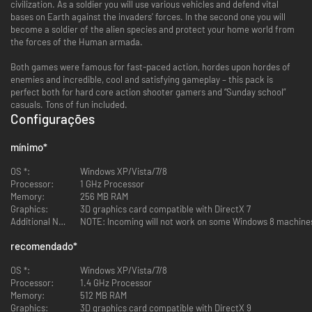
civilization. As a soldier you will use various vehicles and defend vital
bases on Earth against the invaders' forces. In the second one you will
become a soldier of the alien species and protect your home world from
the forces of the Human armada.
Both games were famous for fast-paced action, hordes upon hordes of
enemies and incredible, cool and satisfying gameplay – this pack is
perfect both for hard core action shooter gamers and “Sunday school”
casuals. Tons of fun included.
Configurações
mínimo
*
OS *:
Windows XP/Vista/7/8
Processor:
1 GHz Processor
Memory:
256 MB RAM
Graphics:
3D graphics card compatible with DirectX 7
Additional Notes:
NOTE: Incoming will not work on some Windows 8 machine
recomendado
*
OS *:
Windows XP/Vista/7/8
Processor:
1.4 GHz Processor
Memory:
512 MB RAM
Graphics:
3D graphics card compatible with DirectX 9