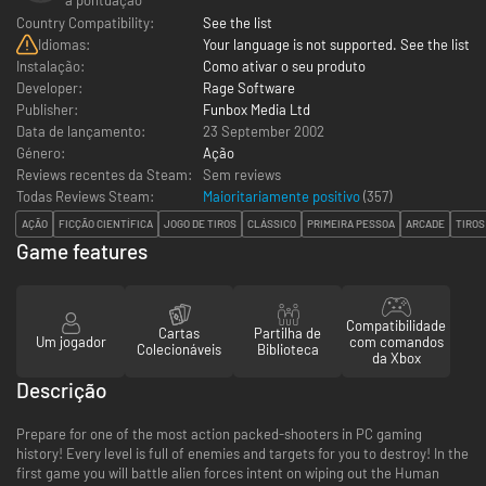
Country Compatibility:
See the list
Idiomas:
Your language is not supported. See the list
Instalação:
Como ativar o seu produto
Developer:
Rage Software
Publisher:
Funbox Media Ltd
Data de lançamento:
23 September 2002
Género:
Ação
Reviews recentes da Steam:
Sem reviews
Todas Reviews Steam:
Maioritariamente positivo
(
357
)
AÇÃO
FICÇÃO CIENTÍFICA
JOGO DE TIROS
CLÁSSICO
PRIMEIRA PESSOA
ARCADE
TIROS
Game features
Compatibilidade
Cartas
Partilha de
Um jogador
com comandos
Colecionáveis
Biblioteca
da Xbox
Descrição
Prepare for one of the most action packed-shooters in PC gaming
history! Every level is full of enemies and targets for you to destroy! In the
first game you will battle alien forces intent on wiping out the Human