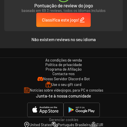
Pontuação de review do jogo
oferecer.
Missões e cadáveres. Acho que esses defuntos não precisam de
baseado em 69 3 reviews, todos os idiomas incluídos
todos esses órgãos, não é? Qual o problema de moê-los e vender
Classifica este jogo!
para o açougueiro local? Claro, também dá para você sair em
missões, a escolha é sua.
Explore masmorras misteriosas. Sem elas, nenhum jogo medieval
ficaria completo. Viaje rumo ao desconhecido e encontre novos
Não existem reviews no seu idioma
ingredientes úteis que podem ou não envenenar um montão de
aldeões próximos.
As condições de venda
Política de privacidade
Programa de Afiliação
Contacta-nos
Nosso Servidor Discord e Bot
Use o seu gift card
Notícias sobre videojogos, para PC e consolas
Junta-te à nossa comunidade
Gerenciar cookies
United States
Português Brasileiro
EUR