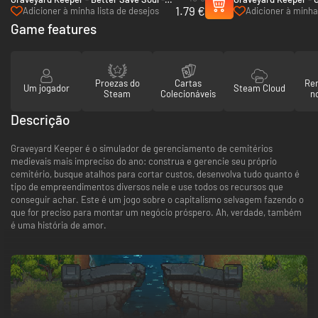
1.79 €
PC & Mac (Steam)
& Mac (Steam)
Adicioner à minha lista de desejos
Adicioner à minha 
Game features
Proezas do
Cartas
Re
Um jogador
Steam Cloud
Steam
Colecionáveis
n
Descrição
Graveyard Keeper é o simulador de gerenciamento de cemitérios
medievais mais impreciso do ano: construa e gerencie seu próprio
cemitério, busque atalhos para cortar custos, desenvolva tudo quanto é
tipo de empreendimentos diversos nele e use todos os recursos que
conseguir achar. Este é um jogo sobre o capitalismo selvagem fazendo o
que for preciso para montar um negócio próspero. Ah, verdade, também
é uma história de amor.