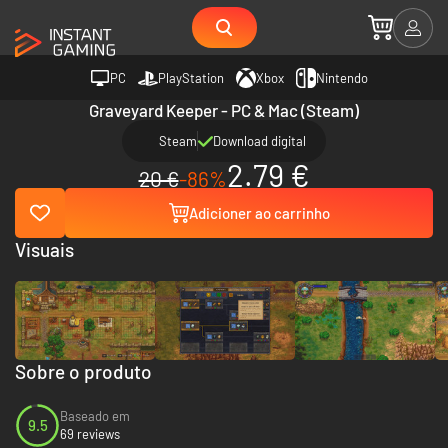
PC
PlayStation
Xbox
Nintendo
Graveyard Keeper - PC & Mac (Steam)
Steam
Download digital
2.79 €
20 €
-86%
Adicioner ao carrinho
Visuais
Sobre o produto
Baseado em
9.5
69 reviews