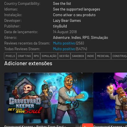
Country Compatibility:
See the list
Idiomas:
See the supported languages
Instalação:
Como ativar o seu produto
Developer:
Lazy Bear Games
Publisher:
tinyBuild
Data de lançamento:
14 August 2018
Género:
Adventure
,
Indies
,
RPG
,
Simulação
Reviews recentes da Steam:
Muito positivo
(256)
Todas Reviews Steam:
Muito positivo
(
54714
)
PIXELS
CRAFTING
RPG
SIMULAÇÃO
GESTÃO
SANDBOX
INDIE
MEDIEVAL
CONSTRUÇ
Adicioner extensões
10 €
Graveyard Keeper - Better Save Soul -
Graveyard Keeper - 