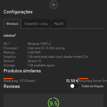
Configurações
Windows
SteamOS + Linux
MacOS
mínimo
*
OS *:
Windows 7 (SP1+)
Processor:
Intel core i5, 1.5 GHz and up
Memory:
4 GB RAM
Graphics:
1 Gb dedicated video card, shader model 3.0+
DirectX:
Version 10
Storage:
1 GB available space
Produtos similares
-47%
-68%
10.59 €
Bladesong - PC (Steam)
Recycling Center Sim
Reviews
Enfrente dilemas éticos. Quer mesmo gastar dinheiro com esse
Todas as línguas
hambúrguer decente para o festival da pira das bruxas quando há
tantos recursos espalhados por aí?
Reúna recursos valiosos e crie novos itens. Transforme seu
9.5
cemitério num negócio próspero, reúna recursos valiosos
espalhados pelas redondezas e explore o que esta terra tem a