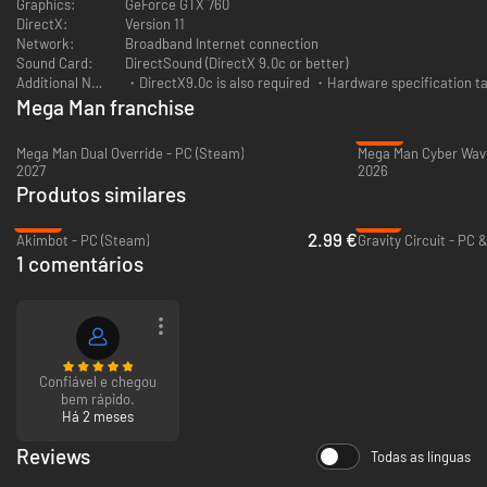
Graphics:
GeForce GTX 760
DirectX:
Version 11
Network:
Broadband Internet connection
Sound Card:
DirectSound (DirectX 9.0c or better)
Additional Notes:
・DirectX9.0c is also required ・Hardware specification
Mega Man franchise
-24%
Mega Man Dual Override - PC (Steam)
Mega Man Cyber Wave
2027
2026
Produtos similares
-85%
-91%
2.99 €
Akimbot - PC (Steam)
Gravity Circuit - PC 
1 comentários
Confiável e chegou
bem rápido.
Há 2 meses
Reviews
Todas as línguas