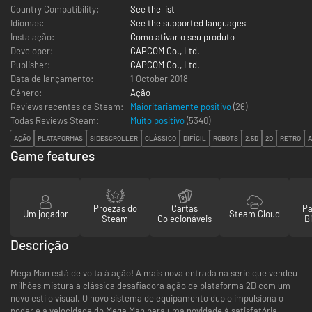
Country Compatibility:
See the list
Idiomas:
See the supported languages
Instalação:
Como ativar o seu produto
Developer:
CAPCOM Co., Ltd.
Publisher:
CAPCOM Co., Ltd.
Data de lançamento:
1 October 2018
Género:
Ação
Reviews recentes da Steam:
Maioritariamente positivo
(26)
Todas Reviews Steam:
Muito positivo
(
5340
)
AÇÃO
PLATAFORMAS
SIDESCROLLER
CLÁSSICO
DIFÍCIL
ROBOTS
2,5D
2D
RETRO
Game features
Proezas do
Cartas
Pa
Um jogador
Steam Cloud
Steam
Colecionáveis
Bi
Descrição
Mega Man está de volta à ação! A mais nova entrada na série que vendeu
milhões mistura a clássica desafiadora ação de plataforma 2D com um
novo estilo visual. O novo sistema de equipamento duplo impulsiona o
poder e a velocidade do Mega Man para uma novidade à satisfatória