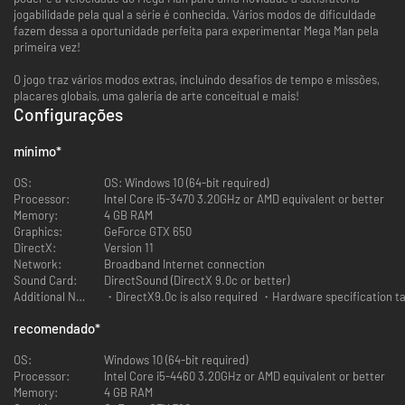
jogabilidade pela qual a série é conhecida. Vários modos de dificuldade
fazem dessa a oportunidade perfeita para experimentar Mega Man pela
primeira vez!
O jogo traz vários modos extras, incluindo desafios de tempo e missões,
placares globais, uma galeria de arte conceitual e mais!
Configurações
mínimo
*
OS:
OS: Windows 10 (64-bit required)
Processor:
Intel Core i5-3470 3.20GHz or AMD equivalent or better
Memory:
4 GB RAM
Graphics:
GeForce GTX 650
DirectX:
Version 11
Network:
Broadband Internet connection
Sound Card:
DirectSound (DirectX 9.0c or better)
Additional Notes:
・DirectX9.0c is also required ・Hardware specification
recomendado
*
OS:
Windows 10 (64-bit required)
Processor:
Intel Core i5-4460 3.20GHz or AMD equivalent or better
Memory:
4 GB RAM