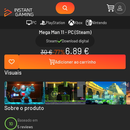
PC
PlayStation
Xbox
Nintendo
Mega Man 11 - PC (Steam)
Steam
Download digital
6.89 €
30 €
-77%
Adicioner ao carrinho
Visuais
Sobre o produto
Baseado em
10
5 reviews