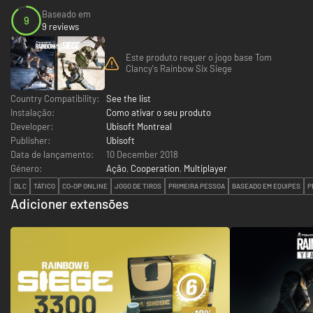
Baseado em
9
9 reviews
Este produto requer o jogo base Tom
Clancy's Rainbow Six Siege
Country Compatibility:
See the list
Instalação:
Como ativar o seu produto
Developer:
Ubisoft Montreal
Publisher:
Ubisoft
Data de lançamento:
10 December 2018
Género:
Ação
,
Cooperation
,
Multiplayer
DLC
TÁTICO
CO-OP ONLINE
JOGO DE TIROS
PRIMEIRA PESSOA
BASEADO EM EQUIPES
P
Adicioner extensões