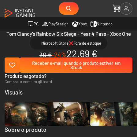
PC
PlayStation
Xbox
Nintendo
Tom Clancy's Rainbow Six Siege - Year 4 Pass - Xbox One
Microsoft Store
Fora de estoque
22.69 €
30 €
-24%
Receber e-mail quando o produto estiver em
Stock
Produto esgotado?
Compra-o com um giftcard
Visuais
Sobre o produto