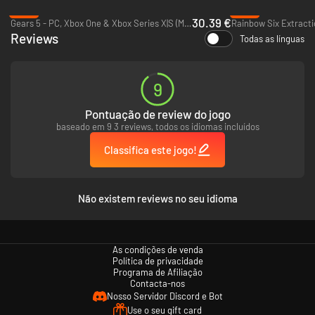
- 10℅ de desconto na loja do jogo**
-13%
-79%
- 5℅ de reforço de Credibilidade
30.39 €
Gears 5 - PC, Xbox One & Xbox Series X|S (Microsoft Store)
- 0,3℅ de incentivo no Pacote Alpha
Reviews
Todas as línguas
*O acesso VIP é válido até 31 de janeiro de 2020.
**10℅ de desconto aplicado apenas às compras feitas com Credibilidade
ou Créditos R6.
9
É necessário ter o Tom Clancy’s Rainbow Six Siege para jogar (vendido
separadamente).
Pontuação de review do jogo
baseado em 9 3 reviews, todos os idiomas incluídos
Classifica este jogo!
Não existem reviews no seu idioma
As condições de venda
Política de privacidade
Programa de Afiliação
Contacta-nos
Nosso Servidor Discord e Bot
Use o seu gift card