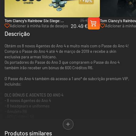
25 €
Tom Clancy's Rainbow Six Siege:
Tom Clancy's Rainbow
20.49 €
3.300 Créditos R6 - Xbox One & Xbox
Pass - Xbox One & Xb
Adicioner à minha lista de desejos
Adicioner à minha 
Series X|S
Descrição
Obtém os 8 novos Agentes do Ano 4 e muito mais com o Passe do Ano 4!
Compra o Passe do Ano 4 até 4 de março de 2019 e recebe a skin
exclusiva para armas Volcano.
Os portadores do Passe do Ano 3 que comprarem o Passe do Ano 4
também irão receber um bónus de 600 Créditos R6.
O Passe do Ano 4 também dá acesso a 1 ano* de subcrição premium VIP,
incluindo:
DLC BÓNUS E AGENTES DO ANO 4
- 8 novos Agentes do Ano 4
- 8 headgears e uniformes
- Amuleto R6
- 600 Créditos R6
VANTAGENS VIP
Produtos similares
- 7 dias de acesso antecipado a cada novo Agente da temporada