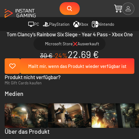
PC
PlayStation
Xbox
Nintendo
Tom Clancy's Rainbow Six Siege - Year 4 Pass - Xbox One
Microsoft Store
Ausverkauft
22.69 €
30 €
-24%
Mailt mir, wenn das Produkt wieder verfügbar ist
Produkt nicht verfügbar?
Mit Gift Cards kaufen
Medien
Über das Produkt