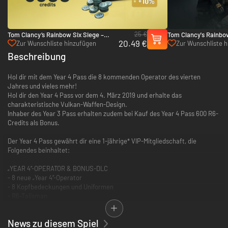
25 €
Tom Clancy‘s Rainbow Six Siege –
Tom Clancy's Rainbow
20.49 €
3.300 R6-Credits - Xbox One & Xbox
Pass - Xbox One & Xb
Zur Wunschliste hinzufügen
Zur Wunschliste 
Series X|S
Beschreibung
Hol dir mit dem Year 4 Pass die 8 kommenden Operator des vierten
Jahres und vieles mehr!
Hol dir den Year 4 Pass vor dem 4. März 2019 und erhalte das
charakteristische Vulkan-Waffen-Design.
Inhaber des Year 3 Pass erhalten zudem bei Kauf des Year 4 Pass 600 R6-
Credits als Bonus.
Der Year 4 Pass gewährt dir eine 1-jährige* VIP-Mitgliedschaft, die
Folgendes beinhaltet:
„YEAR 4“-OPERATOR & BONUS-DLC
- 8 neue „Year 4“-Operator
- 8 Kopfbedeckungen und Uniformen
- R6-Talisman
- 600 R6-Credits
News zu diesem Spiel
VIP-VORTEILE