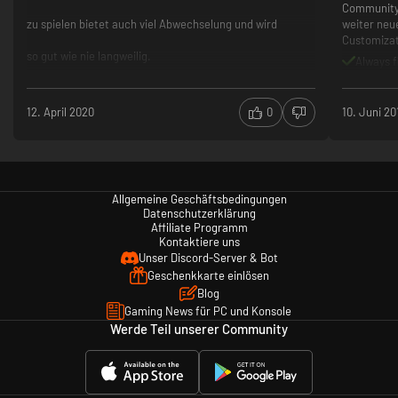
Community 
zu spielen bietet auch viel Abwechselung und wird
weiter neu
Customizat
so gut wie nie langweilig.
Always 
12. April 2020
0
10. Juni 20
Allgemeine Geschäftsbedingungen
Datenschutzerklärung
Affiliate Programm
Kontaktiere uns
Unser Discord-Server & Bot
Geschenkkarte einlösen
Blog
Gaming News für PC und Konsole
Werde Teil unserer Community