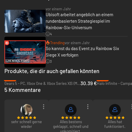
- 7 Tage früherer Zugriff auf die neuen Operator jeder Season
- 10 ℅ Rabatt im Laden des Spiels**
vor einem Jahr
- 5 ℅ Ansehen-Boost
Ubisoft arbeitet angeblich an einem
- 0,3 ℅ Alpha-Pack-Boost
rundenbasierten Strategiespiel im
Rainbow-Six-Universum
*VIP-Mitgliedschaft endet am 31. Januar 2020.
4
**10 ℅ Rabatt nur bei Käufen mit Ansehen oder R6-Credits.
Tom Clancy‘s Rainbow Six Siege (separat erhältlich) ist zum Spielen
Trending
vor einem Jahr
erforderlich.
So kannst du das Event zu Rainbow Six
Siege X verfolgen
3
Produkte, die dir auch gefallen könnten
-13%
-79%
30.39 €
Gears 5 - PC, Xbox One & Xbox Series X|S (Microsoft Store)
5 Kommentare
sehr schnell gerne
Alles bestens
Alles hat
wieder
geklappt, schnell und
funktioniert.
unkomiziert.