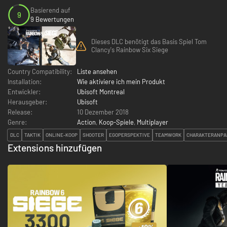
Basierend auf
9
9 Bewertungen
Dieses DLC benötigt das Basis Spiel Tom
Clancy's Rainbow Six Siege
Country Compatibility:
Liste ansehen
Installation:
Wie aktiviere ich mein Produkt
Entwickler:
Ubisoft Montreal
Herausgeber:
Ubisoft
Release:
10 Dezember 2018
Genre:
Action
,
Koop-Spiele
,
Multiplayer
DLC
TAKTIK
ONLINE-KOOP
SHOOTER
EGOPERSPEKTIVE
TEAMWORK
CHARAKTERANPA
Extensions hinzufügen