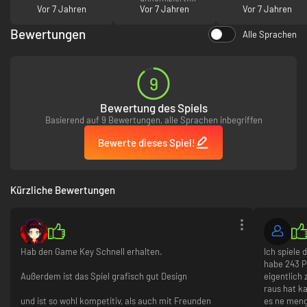
Vor 7 Jahren
Vor 7 Jahren
Danke!!!
Vor 7 Jahren
Bewertungen
Alle Sprachen
9
Bewertung des Spiels
Basierend auf 9 Bewertungen, alle Sprachen inbegriffen
Bewerte dieses Spiel!
Kürzliche Bewertungen
Hab den Game Key Schnell erhalten.
Ich spiele 
habe 243 P
Außerdem ist das Spiel grafisch gut Design
eigentlich
raus hat k
und ist so wohl kompetitiv, als auch mit Freunden
es ne menge