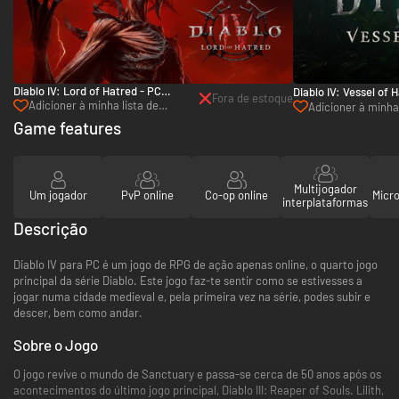
Diablo IV: Lord of Hatred - PC
Diablo IV: Vessel of 
Fora de estoque
(Battle.net)
Adicioner à minha lista de
- PC (Battle.net)
Adicioner à minha 
desejos
de desejos
Game features
Multijogador
Um jogador
PvP online
Co-op online
Micr
interplataformas
Descrição
Diablo IV para PC é um jogo de RPG de ação apenas online, o quarto jogo
principal da série Diablo. Este jogo faz-te sentir como se estivesses a
jogar numa cidade medieval e, pela primeira vez na série, podes subir e
descer, bem como andar.
Sobre o Jogo
O jogo revive o mundo de Sanctuary e passa-se cerca de 50 anos após os
acontecimentos do último jogo principal, Diablo III: Reaper of Souls. Lilith,