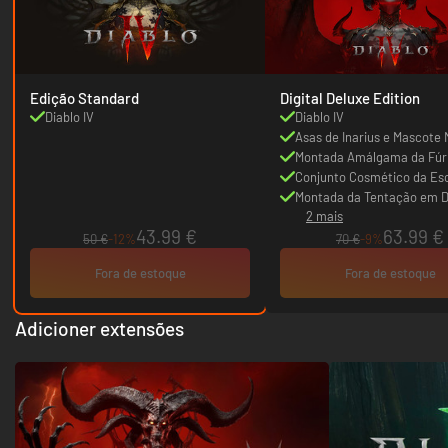
Edição Standard
Digital Deluxe Edition
Diablo IV
Diablo IV
Asas de Inarius e Mascote 
Inarius em Diablo III
Montada Amálgama da Fúr
World of Warcraft
Conjunto Cosmético da Es
Alada Umbra em Diablo Im
Montada da Tentação em Di
2 mais
43.99 €
63.99 €
50 €
-12%
70 €
-9%
Fora de estoque
Fora de estoque
Adicioner extensões