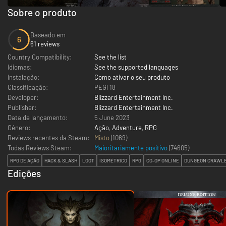
Sobre o produto
Baseado em
6
61 reviews
Country Compatibility:
See the list
Idiomas:
See the supported languages
Instalação:
Como ativar o seu produto
Classificação:
PEGI 18
Developer:
Blizzard Entertainment Inc.
Publisher:
Blizzard Entertainment Inc.
Data de lançamento:
5 June 2023
Género:
Ação
,
Adventure
,
RPG
Reviews recentes da Steam:
Misto
(1069)
Todas Reviews Steam:
Maioritariamente positivo
(
74605
)
RPG DE AÇÃO
HACK & SLASH
LOOT
ISOMÉTRICO
RPG
CO-OP ONLINE
DUNGEON CRAWL
Edições