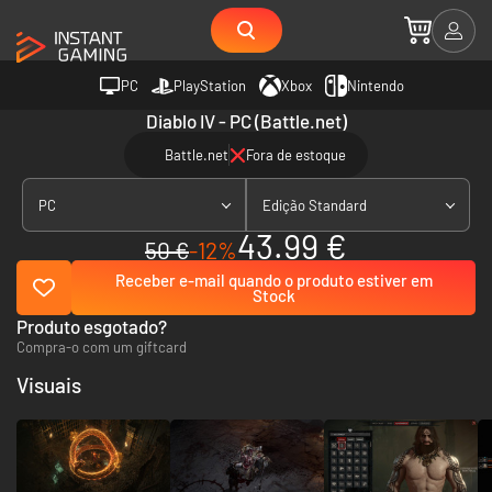
PC
PlayStation
Xbox
Nintendo
Diablo IV - PC (Battle.net)
Battle.net
Fora de estoque
PC
Edição Standard
43.99 €
50 €
-12%
Receber e-mail quando o produto estiver em
Stock
Produto esgotado?
Compra-o com um giftcard
Visuais