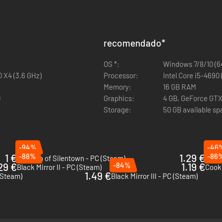
recomendado
*
OS *:
Windows 7/8/10 (64
0 X4 (3.6 GHz)
Processor:
Intel Core i5-4690
Memory:
16 GB RAM
0
Graphics:
4 GB, GeForce GT
Storage:
50 GB available s
-94%
-46
1 €
-88%
1.29 €
-86
Children of Silentown - PC (Steam)
The W
29 €
-84%
1.19 €
Black Mirror II - PC (Steam)
Cooki
1.49 €
 (Steam)
Black Mirror III - PC (Steam)