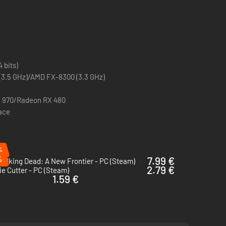
 bits)
 (3.5 GHz)/AMD FX-8300 (3.3 GHz)
X 970/Radeon RX 480
pace
%
%
7.99 €
alking Dead: A New Frontier - PC (Steam)
2.79 €
e Cutter - PC (Steam)
1.59 €