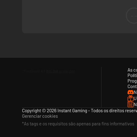
-
As c
Polí
Prog
Cont
N
U
N
Copyright © 2026 Instant Gaming - Todos os direitos reser
Gerenciar cookies
*As tags e os requisitos são apenas para fins informativos