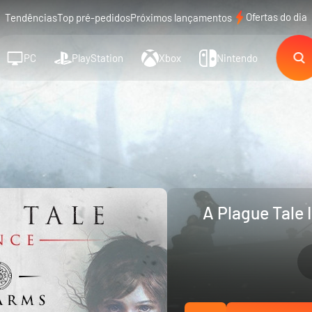
Ofertas do dia
Tendências
Top pré-pedidos
Próximos lançamentos
PC
PlayStation
Xbox
Nintendo
A Plague Tale 