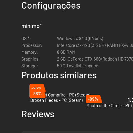
Configurações
mínimo
*
OS *:
Windows 7/8/10 (64 bits)
Processor:
Intel Core i3-2120 (3.3 GHz)/AMD FX-410
Memory:
8 GB RAM
Graphics:
2 GB, GeForce GTX 660/Radeon HD 787
Storage:
50 GB available space
Produtos similares
-93%
-86%
The Last Campfire - PC (Steam)
-89%
1.
Broken Pieces - PC (Steam)
South of the Circle - PC
Reviews