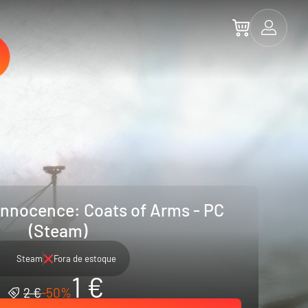
Innocence: Coats of Arms - PC
(Steam)
Steam
Fora de estoque
1 €
2 €
-50%