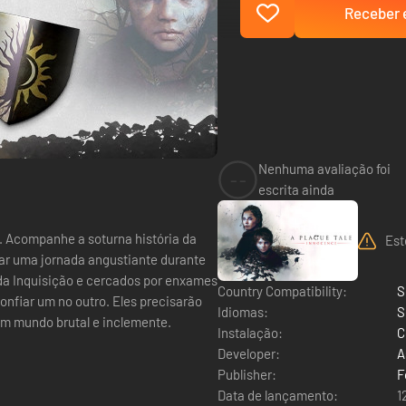
Receber e
Nenhuma avaliação foi
--
escrita ainda
da
Est
ar uma jornada angustiante durante
 da Inquisição e cercados por enxames
Country Compatibility:
S
onfiar um no outro. Eles precisarão
Idiomas:
S
um mundo brutal e inclemente.
Instalação:
C
Developer:
A
Publisher:
F
Data de lançamento:
1