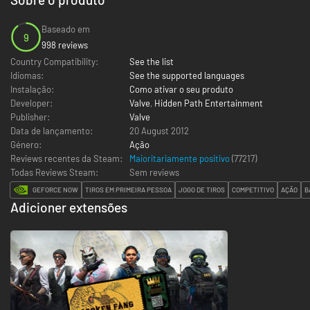
Baseado em
9
998 reviews
Country Compatibility:
See the list
Idiomas:
See the supported languages
Instalação:
Como ativar o seu produto
Developer:
Valve
,
Hidden Path Entertainment
Publisher:
Valve
Data de lançamento:
20 August 2012
Género:
Ação
Reviews recentes da Steam:
Maioritariamente positivo
(77217)
Todas Reviews Steam:
Sem reviews
GEFORCE NOW
TIROS EM PRIMEIRA PESSOA
JOGO DE TIROS
COMPETITIVO
AÇÃO
B
Adicioner extensões