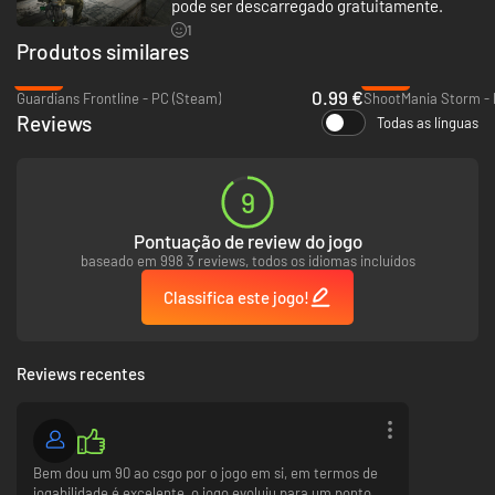
pode ser descarregado gratuitamente.
1
Produtos similares
-96%
-93%
0.99 €
Guardians Frontline - PC (Steam)
ShootMania Storm - 
Reviews
Todas as línguas
9
Pontuação de review do jogo
baseado em 998 3 reviews, todos os idiomas incluídos
Classifica este jogo!
Reviews recentes
Bem dou um 90 ao csgo por o jogo em si, em termos de
jogabilidade é excelente, o jogo evoluiu para um ponto