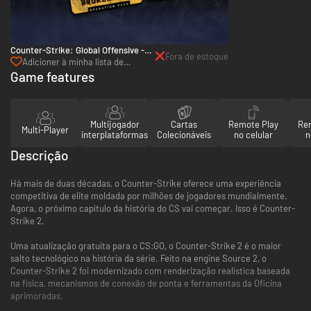
Counter-Strike: Global Offensive -
Fora de estoque
Operation Broken Fang - PC (Steam)
Adicioner à minha lista de
desejos
Game features
Multijogador
Cartas
Remote Play
Re
Multi-Player
interplataformas
Colecionáveis
no celular
n
Descrição
Há mais de duas décadas, o Counter-Strike oferece uma experiência
competitiva de elite moldada por milhões de jogadores mundialmente.
Agora, o próximo capítulo da história do CS vai começar. Isso é Counter-
Strike 2.
Uma atualização gratuita para o CS:GO, o Counter-Strike 2 é o maior
salto tecnológico na história da série. Feito na engine Source 2, o
Counter-Strike 2 foi modernizado com renderização realística baseada
na física, mecanismos de conexão de ponta e ferramentas da Oficina
aprimoradas.