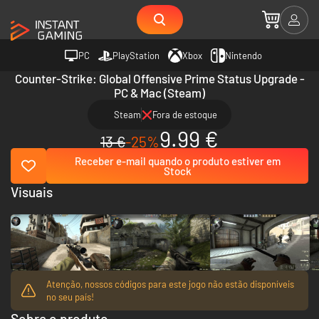
PC
PlayStation
Xbox
Nintendo
Counter-Strike: Global Offensive Prime Status Upgrade -
PC & Mac (Steam)
Steam
Fora de estoque
9.99 €
13 €
-25%
Receber e-mail quando o produto estiver em
Stock
Visuais
Atenção, nossos códigos para este jogo não estão disponíveis
no seu país!
Sobre o produto