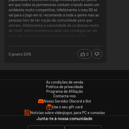
em que todos os pormenores contam criando assim um
ambiente muito competitivo, infelizmente o meu 90 só
vai para o jogo em si, recomendo a toda a gente mas as
pessoas tem de ter noção da comunidade para que
entram, infelizmente a comunidade do cs desceu muito
de 'nivel', neste momento a valve não consegue ter um
bom vac system e os jogadores em si são muito
problemáticos, por isso sim recomendo o jogo mas
recomendo também alguma paciência, entrem no jogo
de mente aberta e acima de tudo para se divertirem :)
5 janeiro 2016
0
As condições de venda
Política de privacidade
Programa de Afiliação
Contacta-nos
Nosso Servidor Discord e Bot
Use o seu gift card
Notícias sobre videojogos, para PC e consolas
Junta-te à nossa comunidade