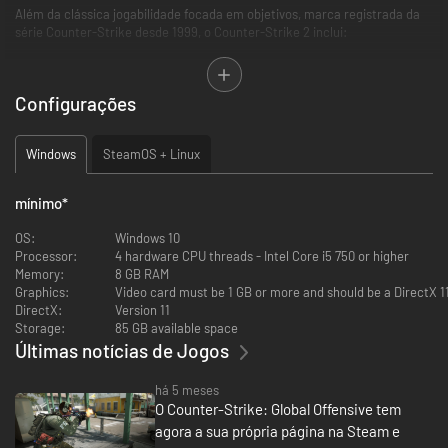
Além da clássica jogabilidade focada em objetivos, marca registrada da
série Counter-Strike desde 1999, o Counter-Strike 2 inclui:
Inédita CSficação no modo Especial atualizado.
Configurações
Tabelas de classificação mundiais e regionais.
Mapas aprimorados e reformulados.
Granadas de fumaça dinâmicas inovadoras.
Windows
SteamOS + Linux
Jogabilidade independente da taxa de atualização (
ticks
) do
servidor.
Efeitos visuais e sonoros refeitos.
mínimo
*
Todos os itens do CS:GO.
OS:
Windows 10
Processor:
4 hardware CPU threads - Intel Core i5 750 or higher
Memory:
8 GB RAM
Graphics:
Video card must be 1 GB or more and should be a DirectX 1
DirectX:
Version 11
Storage:
85 GB available space
Últimas notícias de Jogos
há 5 meses
O Counter-Strike: Global Offensive tem
agora a sua própria página na Steam e