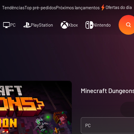
Ofertas do dia
Tendências
Top pré-pedidos
Próximos lançamentos
PC
PlayStation
Xbox
Nintendo
Minecraft Dungeons 
PC