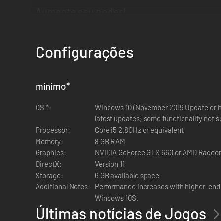
Aumente seu poder!
Desbloqueie mais de 250 itens, artefatos e encantamentos
Configurações
mínimo
*
OS *:
Windows 10 (November 2019 Update or hig
Multijogador!
latest updates; some functionality not 
Processor:
Core i5 2.8GHz or equivalent
Até quatro jogadores podem lutar juntos no modo cooperat
Memory:
8 GB RAM
Graphics:
NVIDIA GeForce GTX 660 or AMD Radeon 
DirectX:
Version 11
Storage:
6 GB available space
Additional Notes:
Performance increases with higher-end
Windows 10S.
Últimas notícias de Jogos
Opções!