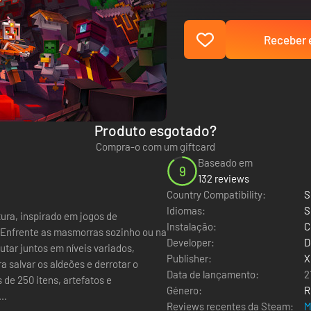
Receber e
Produto esgotado?
Compra-o com um giftcard
Baseado em
9
132 reviews
Country Compatibility:
S
Idiomas:
S
ura, inspirado em jogos de
Instalação:
C
 Enfrente as masmorras sozinho ou na
Developer:
D
tar juntos em níveis variados,
Publisher:
X
 salvar os aldeões e derrotar o
Data de lançamento:
2
de 250 itens, artefatos e
Género:
R
..
Reviews recentes da Steam:
M