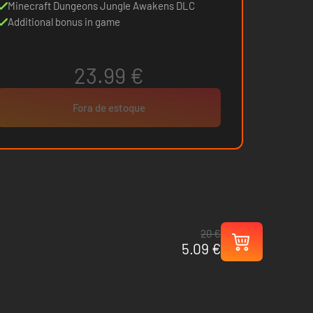
Minecraft Dungeons Jungle Awakens DLC
Additional bonus in game
23.99 €
Fora de estoque
20 €
5.09 €