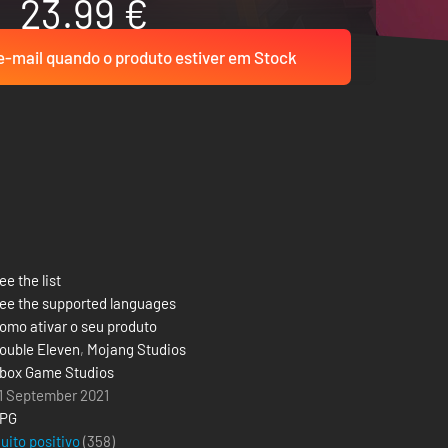
23.99 €
-mail quando o produto estiver em Stock
ee the list
ee the supported languages
omo ativar o seu produto
ouble Eleven
,
Mojang Studios
box Game Studios
1 September 2021
PG
uito positivo
(358)