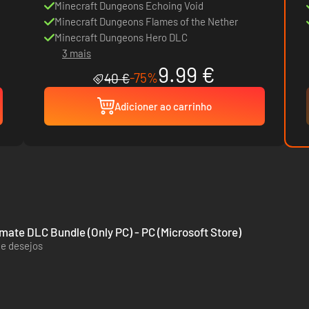
Minecraft Dungeons Echoing Void
Minecraft Dungeons Flames of the Nether
Minecraft Dungeons Hero DLC
3 mais
9.99 €
-75%
40 €
Adicioner ao carrinho
mate DLC Bundle (Only PC) - PC (Microsoft Store)
de desejos