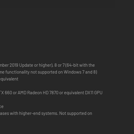
er 2019 Update or higher), 8 or 7 (64-bit with the
me functionality not supported on Windows 7 and 8)
equivalent
X 660 or AMD Radeon HD 7870 or equivalent DX11 GPU
ce
ases with higher-end systems. Not supported on