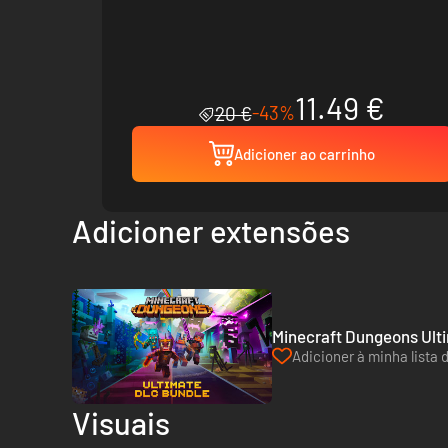
11.49 €
-43%
20 €
Adicioner ao carrinho
Adicioner extensões
Minecraft Dungeons Ulti
Adicioner à minha lista 
Visuais