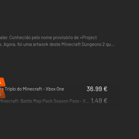
 ou vestir uma armadura pesada para absorver todos os
alar. Conhecido pelo nome provisório de «Project
s. Agora, foi uma artwork deste Minecraft Dungeons 2 que
%
36.99 €
e Triplo do Minecraft - Xbox One
%
1.49 €
Minecraft: Battle Map Pack Season Pass - Xbox One & Xbox Series X|S