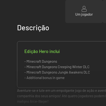
Um jogador
Descrição
Edição Hero inclui
- Minecraft Dungeons
- Minecraft Dungeons Creeping Winter DLC
- Minecraft Dungeons Jungle Awakens DLC
- Additional bonus in game
Aventure-se e lute em um empolgante jogo de ação e avent
companhia dos seus amigos! Até quatro jogadores podem lut
maligno Arce-Illager!