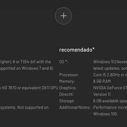
 para executar e sobreviver a ataques especiais devastadores.
recomendado
*
her), 8 or 7 (64-bit with the
OS *:
Windows 10 (Novemb
supported on Windows 7 and 8)
latest updates; so
Processor:
Core i5 2.8GHz or 
ivo.
Memory:
8 GB RAM
HD 7870 or equivalent DX11 GPU
Graphics:
NVIDIA GeForce GT
DirectX:
Version 11
Storage:
6 GB available spa
 systems. Not supported on
Additional Notes:
Performance incre
Windows 10S.