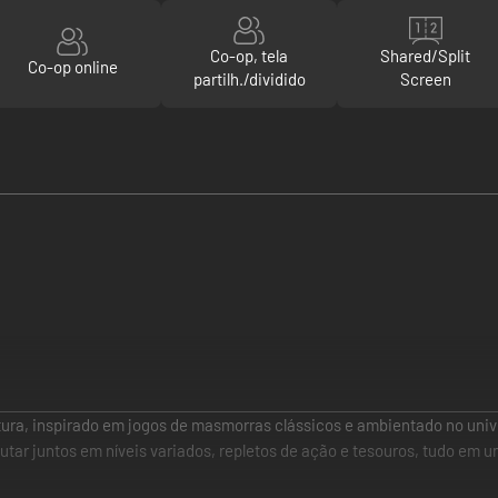
Co-op, tela
Shared/Split
Co-op online
partilh./dividido
Screen
ura, inspirado em jogos de masmorras clássicos e ambientado no univ
ar juntos em níveis variados, repletos de ação e tesouros, tudo em um