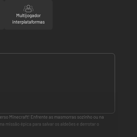
Multijogador
interplataformas
erso Minecraft! Enfrente as masmorras sozinho ou na
a missão épica para salvar os aldeões e derrotar o