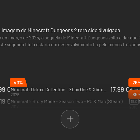
aques corpo a corpo, manter a distância com ataques de longo alcance
 imagem de Minecraft Dungeons 2 terá sido divulgada
em março de 2025, a sequela de Minecraft Dungeons volta a dar que f
te segundo título estaria em desenvolvimento há pelo menos três ano
oi descoberta pelo…
tar o maligno Arce-Illager!
-40%
-26
99 €
17.99 €
Minecraft Deluxe Collection - Xbox One & Xbox Series X|S
Pacot
-85
2026
2025
.19 €
Minecraft: Story Mode - Season Two - PC & Mac (Steam)
DLC
2017
2016