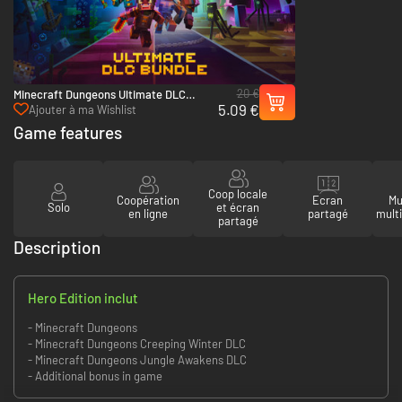
20 €
Minecraft Dungeons Ultimate DLC
5.09 €
Bundle (Only PC) - PC (Microsoft Store)
Ajouter à ma Wishlist
Game features
Coop locale
Coopération
Ecran
Mu
Solo
et écran
en ligne
partagé
mult
partagé
Description
Hero Edition inclut
- Minecraft Dungeons
- Minecraft Dungeons Creeping Winter DLC
- Minecraft Dungeons Jungle Awakens DLC
- Additional bonus in game