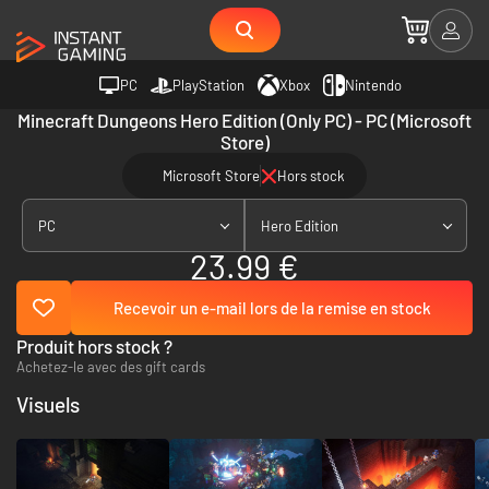
PC
PlayStation
Xbox
Nintendo
Minecraft Dungeons Hero Edition (Only PC) - PC (Microsoft
Store)
Microsoft Store
Hors stock
PC
Hero Edition
23.99 €
Recevoir un e-mail lors de la remise en stock
Produit hors stock ?
Achetez-le avec des gift cards
Visuels