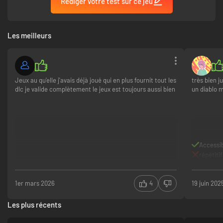
Rédiger votre test sur ce jeu
Les meilleurs
Jeux au qu'elle j'avais déjà joué qui en plus fournit tout les
très bien j
dlc je valide complètement le jeux est toujours aussi bien
un diablo m
Accessi
répétitif
1er mars 2026
4
19 juin 202
Les plus récents