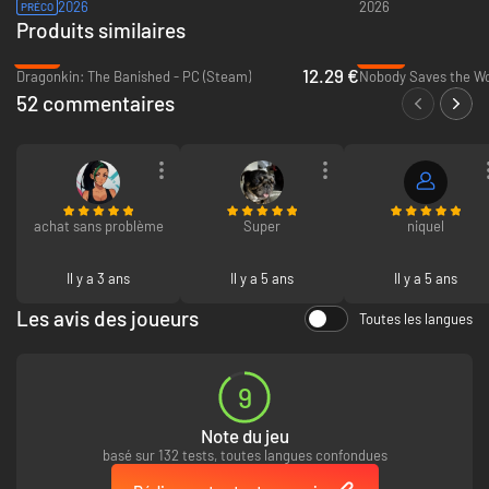
2026
2026
PRÉCO
Produits similaires
-51%
-83%
12.29 €
Dragonkin: The Banished - PC (Steam)
Nobody Saves the Wo
52 commentaires
achat sans problème
Super
niquel
Il y a 3 ans
Il y a 5 ans
Il y a 5 ans
Les avis des joueurs
Toutes les langues
9
Note du jeu
basé sur 132 tests, toutes langues confondues