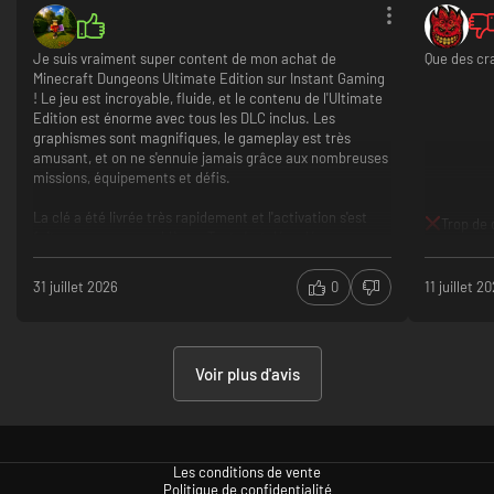
Je suis vraiment super content de mon achat de
Que des cra
Minecraft Dungeons Ultimate Edition sur Instant Gaming
! Le jeu est incroyable, fluide, et le contenu de l'Ultimate
Edition est énorme avec tous les DLC inclus. Les
graphismes sont magnifiques, le gameplay est très
amusant, et on ne s'ennuie jamais grâce aux nombreuses
missions, équipements et défis.
La clé a été livrée très rapidement et l'activation s'est
Trop de 
faite sans aucun problème. Tout s'est déroulé
parfaitement du début à la fin. Pour le prix proposé, c'est
une excellente affaire.
31 juillet 2026
0
11 juillet 2
Je recommande à 100 % aussi bien Minecraft Dungeons
Ultimate Edition qu'Instant Gaming. Si vous hésitez
encore, foncez, vous ne serez pas déçu ! Merci pour cette
Voir plus d'avis
excellente expérience. ??
✅ Tous les DLC inclus dans l'Ultimate Edition.
✅ Jeu très amusant, seul ou entre amis.
Gameplay simple à prendre en main mais addictif.
❌ Le jeu peut devenir répétitif après de nombreuses
Les conditions de vente
heures.
Politique de confidentialité