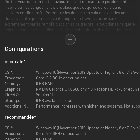
Battez-vous dans un tout nouveau jeu d'action-aventure passionnant
inspiré par les dungeon crawlers classiques et qui se déroule dans
l'univers de Minecraft ! Parcourez les donjons en solo ou avec des amis !
Jusqu'à quatre joueurs peuvent coopérer à travers des niveaux
extrêmement variés remplis d'action et de trésors, le tout dans une quête
épique pour sauver les villageois et triompher du terrible Arch-Illageois !
Plus de puissance!
Configurations
Déverrouillez plus de 250 artéfacts, objets et enchantements uniques
pour effectuer et résister à des attaques spéciales dévastatrices.
minimale
*
OS *:
Windows 10 (November 2019 Update or higher), 8 or 7 (64-bi
Processor:
Core i5 2.8GHz or equivalent
Memory:
8 GB RAM
Graphics:
NVIDIA GeForce GTX 660 or AMD Radeon HD 7870 or equiva
DirectX:
Version 11
Multijoueur!
Storage:
6 GB available space
Additional Notes:
Performance increases with higher-end systems. Not sup
Jusqu'à quatre joueurs peuvent former une équipe et se battre ensemble
en mode coop.
recommandée
*
OS *:
Windows 10 (November 2019 Update or higher), 8 or 7 (64-bi
Processor:
Core i5 2.8GHz or equivalent
Memory:
8 GB RAM