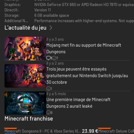
Graphics:
NVIDIA GeForce GTX 660 or AMD Radeon HD 7870 or equiva
Des options!
DirectX:
Version 11
Storage:
6 GB available space
P
ersonnalisez votre héros, puis sautez dans la mêlée avec des coups
Additional Notes:
Performance increases with higher-end systems. Not sup
puissants ou restez à distance avec vos attaques, ou encore, jouez le
L'actualité du jeu
tank au milieu des vagues de créatures, protégé par votre imposante
armure!
il y a 3 ans
Mojang met fin au support de Minecraft
Dungeons
1
7
il y a 2 ans
Trois jeux peuvent être essayés
Épique!
gratuitement sur Nintendo Switch jusqu'au
30 octobre
Explorez des niveaux remplis de trésors dans une quête pour faire tomber
le terrible Arch-Illageois!
1
il y a 5 mois
Une première image de Minecraft
Dungeons 2 aurait leaké
6
Minecraft franchise
-20%
-40%
23.99 €
Minecraft Dungeons II - PC & Xbox Series X|S (Microsoft Store)