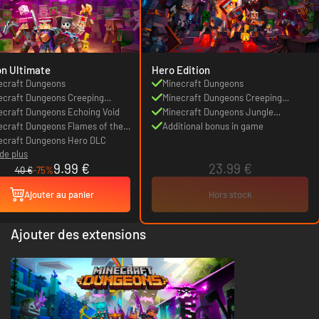
on Ultimate
Hero Edition
ecraft Dungeons
Minecraft Dungeons
ecraft Dungeons Creeping
Minecraft Dungeons Creeping
ter
ecraft Dungeons Echoing Void
Winter DLC
Minecraft Dungeons Jungle
ecraft Dungeons Flames of the
Awakens DLC
Additional bonus in game
her
ecraft Dungeons Hero DLC
 de plus
9.99 €
23.99 €
40 €
-75%
Ajouter au panier
Hors stock
Ajouter des extensions