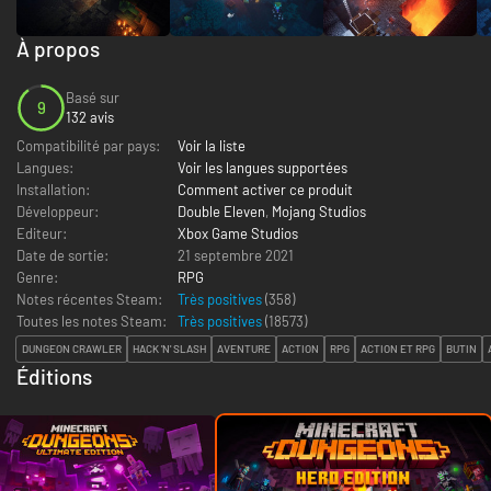
À propos
Basé sur
9
132 avis
Compatibilité par pays:
Voir la liste
Langues:
Voir les langues supportées
Installation:
Comment activer ce produit
Développeur:
Double Eleven
,
Mojang Studios
Editeur:
Xbox Game Studios
Date de sortie:
21 septembre 2021
Genre:
RPG
Notes récentes Steam:
Très positives
(358)
Toutes les notes Steam:
Très positives
(
18573
)
DUNGEON CRAWLER
HACK 'N' SLASH
AVENTURE
ACTION
RPG
ACTION ET RPG
BUTIN
Éditions