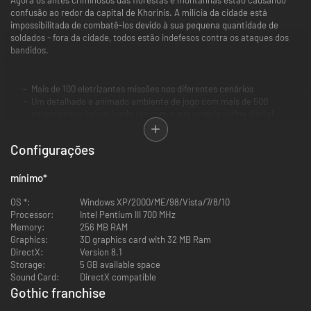
confusão ao redor da capital de Khorinis. A milícia da cidade está
impossibilitada de combatê-los devido à sua pequena quantidade de
soldados - fora da cidade, todos estão indefesos contra os ataques dos
bandidos.
Mais de 100 eletrizantes missões nos diferentes cenários
Um detalhado e animado ambiente de jogo com mais de 500
personagens únicos (cada um com a sua própria rotina diária)
O próprio jogador é quem determina o curso da história
Lute com mais de 200 armas e magias diferentes
Configurações
Mais de 12 horas de vozes em inglês
Inclui o conteúdo adicional Night of the Raven
mínimo
*
OS *:
Windows XP/2000/ME/98/Vista/7/8/10
Processor:
Intel Pentium III 700 MHz
Memory:
256 MB RAM
Graphics:
3D graphics card with 32 MB Ram
DirectX:
Version 8.1
Storage:
5 GB available space
Sound Card:
DirectX compatible
Gothic franchise
-43%
-80%