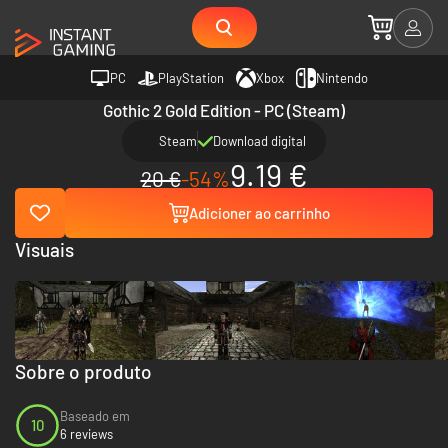
PC
PlayStation
Xbox
Nintendo
Gothic 2 Gold Edition - PC (Steam)
Steam
Download digital
9.19 €
20 €
-54%
Adicioner ao carrinho
Visuais
Sobre o produto
Baseado em
10
6 reviews