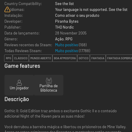
Country Compatibility:
See the list
Idiomas:
Your language is not supported. See the list
Instalação:
Como ativar o seu produto
Developer:
Piranha Bytes
Publisher:
THQ Nordic
Data de lançamento:
28 November 2005
Género:
Ação
,
RPG
Reviews recentes da Steam:
Muito positivo
(168)
Todas Reviews Steam:
Muito positivo
(
17788
)
RPG
CLÁSSICO
MUNDO ABERTO
BOA ATMOSFERA
GÓTICO
FANTASIA
FANTASIA SOMBRI
Game features
Partilha de
Um jogador
Biblioteca
Descrição
Gothic II: Gold Edition traz ambos o excitante Gothic II e o conteúdo
adicional Night of the Raven para as suas mãos!
Você derrubou a barreira mágica e libertou os prisioneiros de Mine Valley.
Agora os antes criminosos das florestas e montanhas estão causando