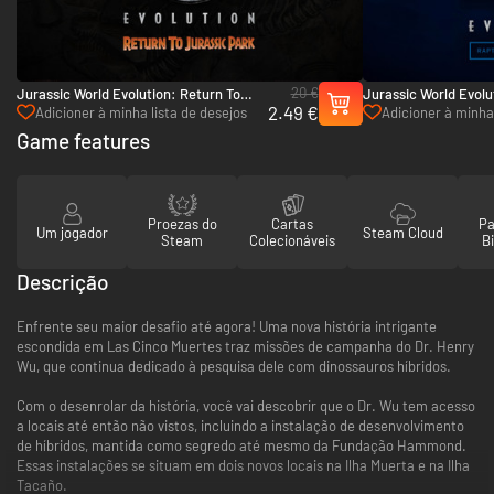
20 €
Jurassic World Evolution: Return To
Jurassic World Evolu
2.49 €
Jurassic Park - PC (Steam)
Skin Collection - PC
Adicioner à minha lista de desejos
Adicioner à minha 
Game features
Proezas do
Cartas
Pa
Um jogador
Steam Cloud
Steam
Colecionáveis
Bi
Descrição
Enfrente seu maior desafio até agora! Uma nova história intrigante
escondida em Las Cinco Muertes traz missões de campanha do Dr. Henry
Wu, que continua dedicado à pesquisa dele com dinossauros híbridos.
Com o desenrolar da história, você vai descobrir que o Dr. Wu tem acesso
a locais até então não vistos, incluindo a instalação de desenvolvimento
de híbridos, mantida como segredo até mesmo da Fundação Hammond.
Essas instalações se situam em dois novos locais na Ilha Muerta e na Ilha
Tacaño.