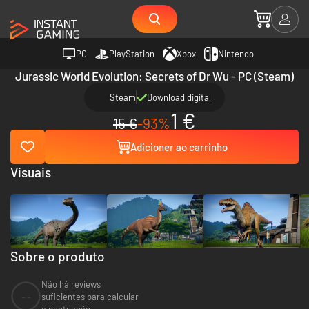
PC
PlayStation
Xbox
Nintendo
Jurassic World Evolution: Secrets of Dr Wu - PC (Steam)
Steam
Download digital
1 €
15 €
-93%
Adicioner ao carrinho
Visuais
Sobre o produto
Não há reviews
--
suficientes para calcular
a pontuação