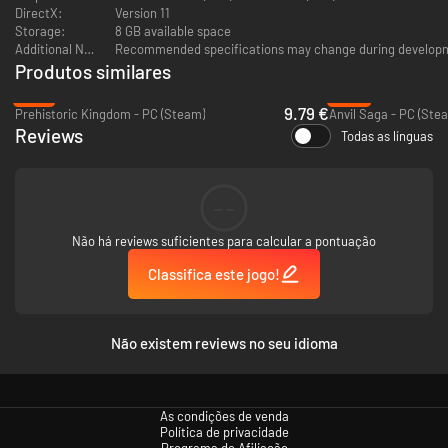
DirectX:
Version 11
Storage:
8 GB available space
Additional Notes:
Recommended specifications may change during develop
Produtos similares
-61%
-95%
9.79 €
Prehistoric Kingdom - PC (Steam)
Anvil Saga - PC (Ste
Reviews
Todas as línguas
--
Não há reviews suficientes para calcular a pontuação
Classifica este jogo!
Não existem reviews no seu idioma
As condições de venda
Política de privacidade
Programa de Afiliação