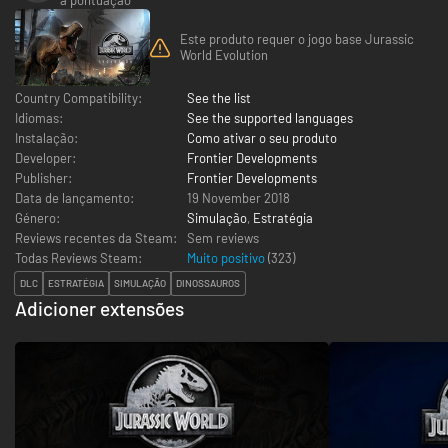
Este produto requer o jogo base Jurassic
World Evolution
Country Compatibility:
See the list
Idiomas:
See the supported languages
Instalação:
Como ativar o seu produto
Developer:
Frontier Developments
Publisher:
Frontier Developments
Data de lançamento:
19 November 2018
Género:
Simulação
,
Estratégia
Reviews recentes da Steam:
Sem reviews
Todas Reviews Steam:
Muito positivo
(
323
)
DLC
ESTRATÉGIA
SIMULAÇÃO
DINOSSAUROS
Adicioner extensões