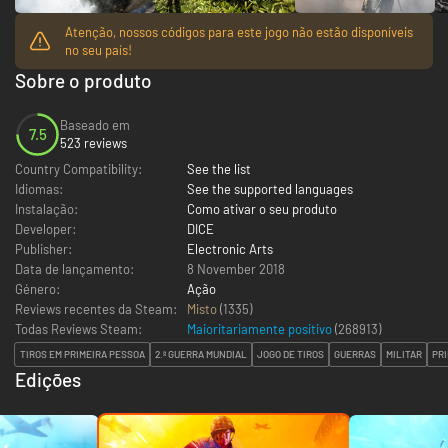
Atenção, nossos códigos para este jogo não estão disponíveis
no seu país!
Sobre o produto
Baseado em
7.5
523 reviews
Country Compatibility:
See the list
Idiomas:
See the supported languages
Instalação:
Como ativar o seu produto
Developer:
DICE
Publisher:
Electronic Arts
Data de lançamento:
8 November 2018
Género:
Ação
Reviews recentes da Steam:
Misto
(1335)
Todas Reviews Steam:
Maioritariamente positivo
(
268913
)
TIROS EM PRIMEIRA PESSOA
2.ª GUERRA MUNDIAL
JOGO DE TIROS
GUERRAS
MILITAR
PR
Edições