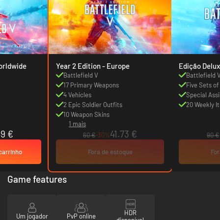
tandard - Worldwide
Year 2 Edition - Europe
Edição Delu
Battlefield V
Battlefield 
17 Primary Weapons
Five Sets of
4 Vehicles
Special Ass
2 Epic Soldier Outfits
20 Weekly It
10 Weapon Skins
1 mais
49 €
41.73 €
60 €
-30%
90 €
carrinho
Fora de estoque
For
Game features
HDR
Um jogador
PvP online
disponível