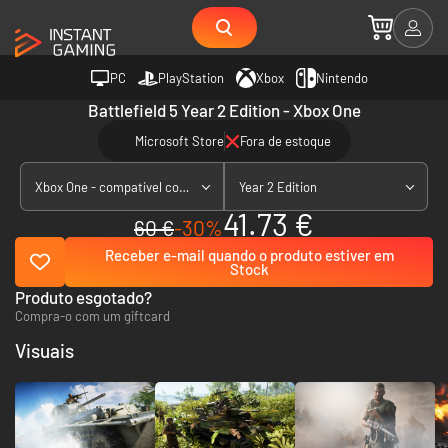
PC
PlayStation
Xbox
Nintendo
Battlefield 5 Year 2 Edition - Xbox One
Microsoft Store
Fora de estoque
Xbox One - compatível com Xbox Series X|S
Year 2 Edition
41.73 €
60 €
-30%
Receber e-mail quando o produto estiver em
Stock
Produto esgotado?
Compra-o com um giftcard
Visuais