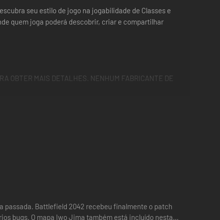
scubra seu estilo de jogo na jogabilidade de Classes e
nde quem joga poderá descobrir, criar e compartilhar
s PARA OBTER MAIS DETALHES. NENHUM FABRICANTE DE
a passada. Battlefield 2042 recebeu finalmente o patch
vários bugs. O mapa Iwo Jima também está incluído nesta