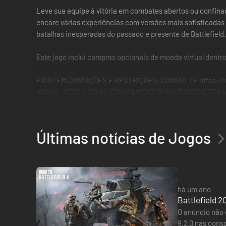
Leve sua equipe à vitória em combates abertos ou confinad
encare várias experiências com versões mais sofisticadas d
batalhas inesperadas do passado e presente de Battlefield.
Este jogo inclui compras opcionais de moeda virtual dentro 
EXISTEM CONDIÇÕES E RESTRIÇÕES. CONSULTE https://w
ARMAS, VEÍCULOS OU EQUIPAMENTOS MILITARES ESTÁ A
Últimas notícias de Jogos
há um ano
Battlefield 2
O anúncio não 
9.2.0 nas cons