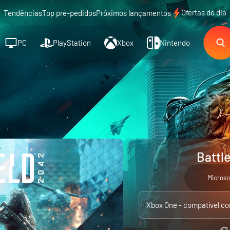
Ofertas do dia
Tendências
Top pré-pedidos
Próximos lançamentos
PC
PlayStation
Xbox
Nintendo
Battl
Microso