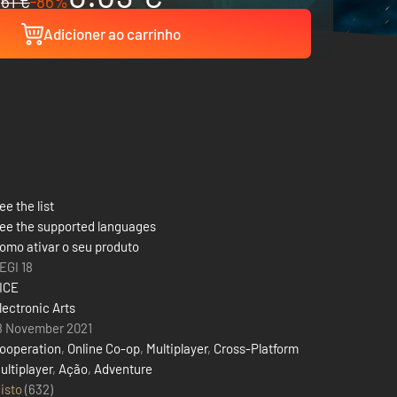
61 €
-86%
Adicioner ao carrinho
ee the list
ee the supported languages
omo ativar o seu produto
EGI 18
ICE
lectronic Arts
8 November 2021
ooperation
,
Online Co-op
,
Multiplayer
,
Cross-Platform
ultiplayer
,
Ação
,
Adventure
isto
(632)