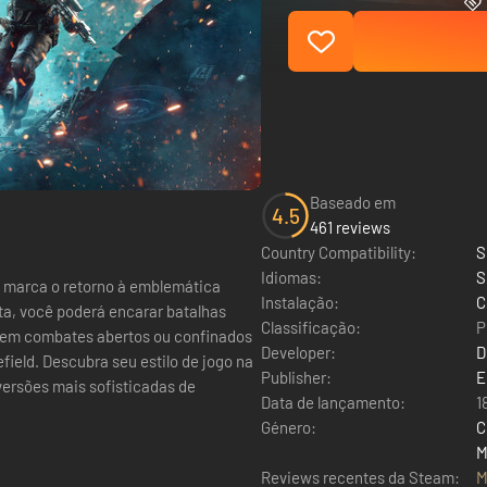
Baseado em
4.5
461 reviews
Country Compatibility:
S
Idiomas:
S
e marca o retorno à emblemática
Instalação:
C
nta, você poderá encarar batalhas
Classificação:
P
Developer:
D
ield. Descubra seu estilo de jogo na
Publisher:
E
versões mais sofisticadas de
Data de lançamento:
1
Género:
C
M
Reviews recentes da Steam:
M