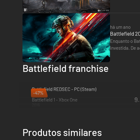
atualização. Q
há um ano
Battlefield 2
Enquanto o Bat
investida. De 
situado no J
Battlefield franchise
Battlefield REDSEC - PC (Steam)
-47%
2025
9.
Battlefield 1 - Xbox One
2016
Produtos similares