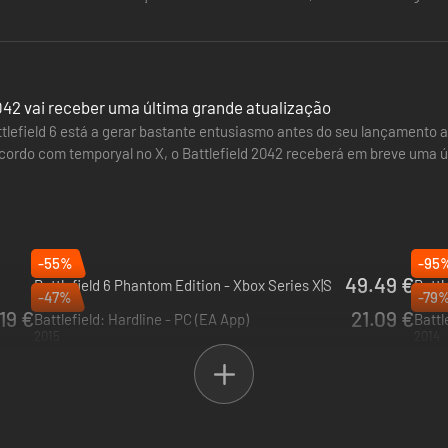
uanto às armas,…
042 vai receber uma última grande atualização
tlefield 6 está a gerar bastante entusiasmo antes do seu lançamento a 
acordo com temporyal no X, o Battlefield 2042 receberá em breve uma
apão chamado…
-55%
-95
49.49 €
Battlefield 6 Phantom Edition - Xbox Series X|S
Battl
-47%
-79
2025
2018
19 €
21.09 €
Battlefield: Hardline - PC (EA App)
Battl
2015
2014