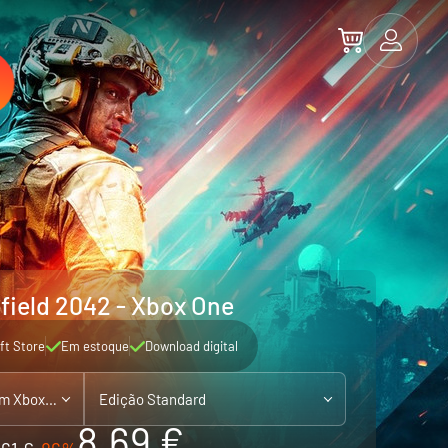
efield 2042 - Xbox One
ft Store
Em estoque
Download digital
Xbox One - compatível com Xbox Series X|S
Edição Standard
8.69 €