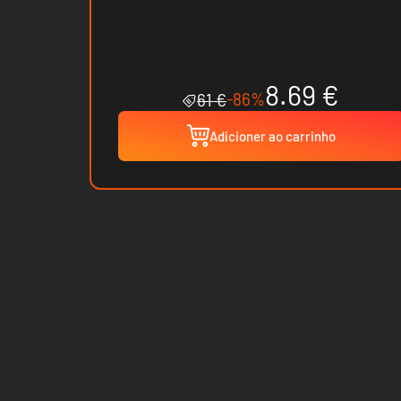
8.69 €
-86%
61 €
Adicioner ao carrinho