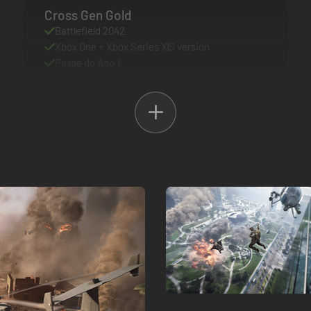
Cross Gen Gold
Battlefield 2042
Xbox One + Xbox Series X|S version
Passe do Ano 1