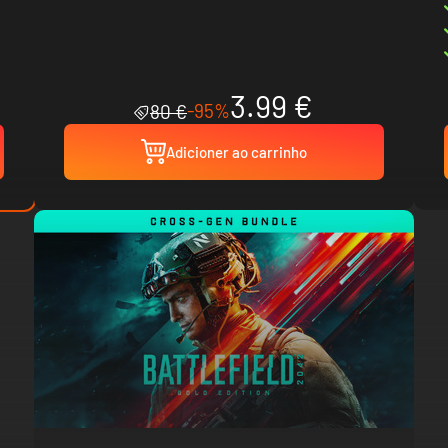
3.99 €
-95%
80 €
Adicioner ao carrinho