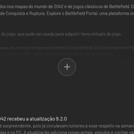
os nos mapas do mundo de 2042 e de jogos clássicos de Battlefield. De
e Conquista e Ruptura. Explore o Battlefield Portal, uma plataforma o
do jogo, que pode ser usada para adquirir itens virtuais do jogo.
ww.ea.com/pt-br/games/battlefield/battlefield-2042/disclaimer
FILIADO A ESTE JOGO, NEM O PATROCINOU OU ENDOSSOU.
042 recebeu a atualização 9.2.0
é surpreendente, pois já circulavam rumores a esse respeito na seman
olas e no PC. A atualização adiciona novas armas, veículos e corrige 