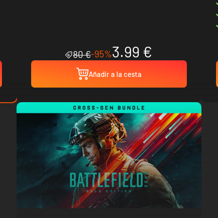
3.99 €
-95%
80 €
Añadir a la cesta