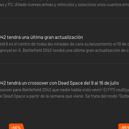
las y PC. Añade nuevas armas y vehículos y soluciona unos cuantos err
demos…
042 tendrá una última gran actualización
ield 6 es el centro de todas las miradas de cara su lanzamiento el 10 de 
poryal en X, Battlefield 2042 tendrá una última gran actualización d
a, así…
042 tendrá un crossover con Dead Space del 9 al 16 de julio
ssover para Battlefield 2042 que nadie había visto venir! El FPS multi
 Dead Space a partir de la semana que viene. Se trata del modo "Outbre
-56%
-95