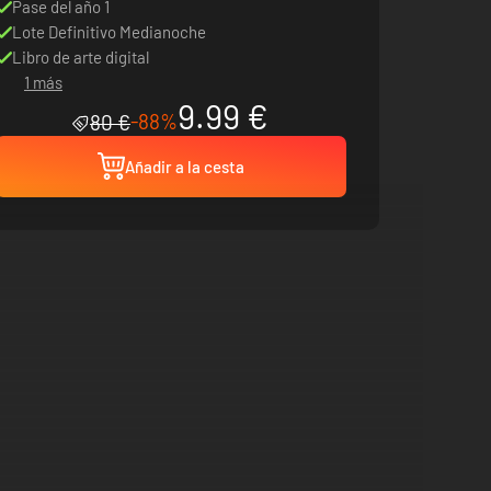
Pase del año 1
Lote Definitivo Medianoche
Libro de arte digital
1 más
9.99 €
-88%
80 €
Añadir a la cesta