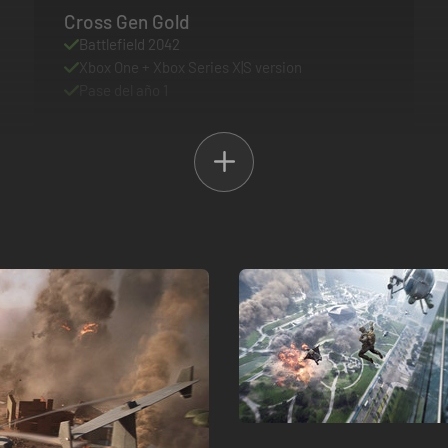
Cross Gen Gold
Battlefield 2042
Xbox One + Xbox Series X|S version
Pase del año 1