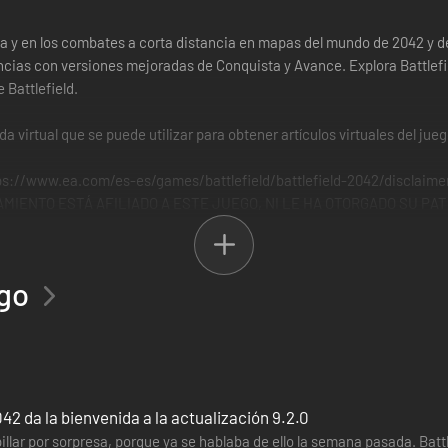
cala y en los combates a corta distancia en mapas del mundo de 2042 y de 
iencias con versiones mejoradas de Conquista y Avance. Explora Battlef
 Battlefield.
 virtual que se puede utilizar para obtener artículos virtuales del jueg
://www.ea.com/es-es/games/battlefield/battlefield-2042/discla
MIENTO ESTÁ AFILIADO A ESTE JUEGO, NI LE HA OTORGADO SU PAT
ego
042 da la bienvenida a la actualización 9.2.0
illar por sorpresa, porque ya se hablaba de ello la semana pasada. Battl