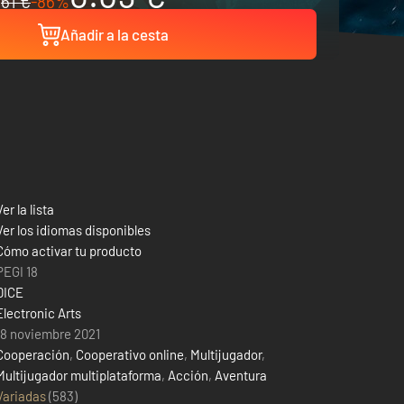
61 €
-86%
Añadir a la cesta
Ver la lista
Ver los idiomas disponibles
Cómo activar tu producto
PEGI 18
DICE
Electronic Arts
18 noviembre 2021
Cooperación
,
Cooperativo online
,
Multijugador
,
Multijugador multiplataforma
,
Acción
,
Aventura
Variadas
(583)