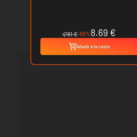
8.69 €
-86%
61 €
Añadir a la cesta