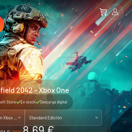
efield 2042 - Xbox One
soft Store
En stock
Descarga digital
Xbox One - compatible con Xbox Series X|S
Standard Edición
8.69 €