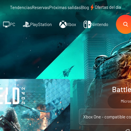
Ofertas del día
Tendencias
Reservas
Próximas salidas
Blog
PC
PlayStation
Xbox
Nintendo
Battl
Micro