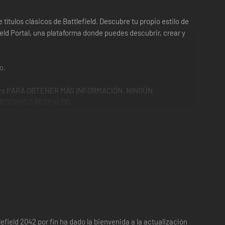
títulos clásicos de Battlefield. Descubre tu propio estilo de
ield Portal, una plataforma donde puedes descubrir, crear y
o.
imers PARA OBTENER MÁS INFORMACIÓN. NINGÚN
ROCINIO O RESPALDO.
efield 2042 por fin ha dado la bienvenida a la actualización