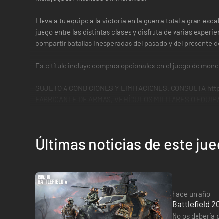
Lleva a tu equipo a la victoria en la guerra total a gran es
juego entre las distintas clases y disfruta de varias exper
compartir batallas inesperadas del pasado y del presente de
Este título incluye compras opcionales en el juego de moneda
SUJETO A CONDICIONES Y LIMITACIONES. CONSULTA https
FABRICANTE DE ARMAS, VEHÍCULOS MILITARES O EQUIPA
Últimas noticias de este ju
hace un año
Battlefield 2
No os debería p