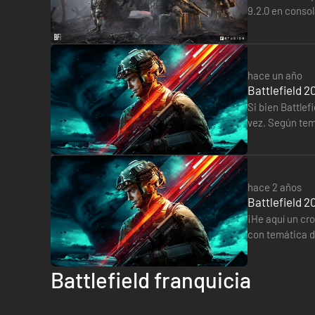
9.2.0 en conso
armas, ya po
hace un año
Battlefield 2
Si bien Battlef
vez. Según tem
Japón, Iwo Jim
hace 2 años
Battlefield 2
¡He aquí un cro
con temática de
que…
Battlefield franquicia