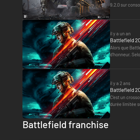
9.2.0 sur cons
au menu de…
il y a un an
Battlefield 2
Alors que Battl
d'honneur. Sel
notamment un
il y a 2 ans
Battlefield 2
C'est un crosso
durée limitée s
Les joueurs…
Battlefield franchise