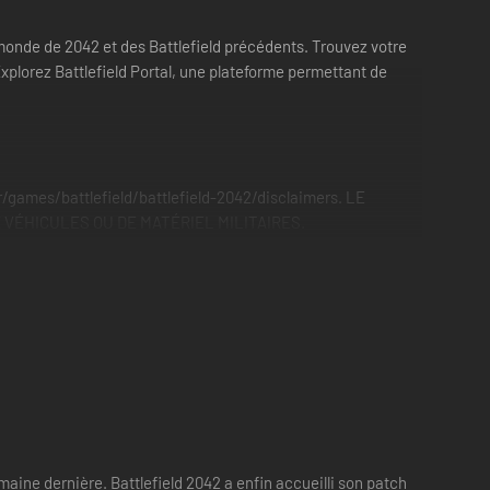
monde de 2042 et des Battlefield précédents. Trouvez votre
plorez Battlefield Portal, une plateforme permettant de
es/battlefield/battlefield-2042/disclaimers. LE
VÉHICULES OU DE MATÉRIEL MILITAIRES.
aine dernière. Battlefield 2042 a enfin accueilli son patch