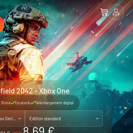
efield 2042 - Xbox One
 Store
En stock
Téléchargement digital
Xbox One - jouable sur Xbox Series X|S
Edition standard
8.69 €