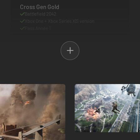
Cross Gen Gold
Battlefield 2042
Xbox One + Xbox Series X|S version
Pass Année 1