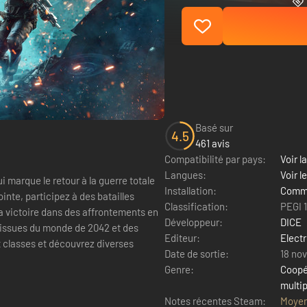
Basé sur
4.5
461 avis
Compatibilité par pays:
Voir la
Langues:
Voir l
i marque le retour à la guerre totale
Installation:
Comme
inte, participez à des batailles
Classification:
PEGI 
Développeur:
DICE
s issues du monde de 2042 et des
Editeur:
Electr
x classes et découvrez diverses
Date de sortie:
18 no
Genre:
Coopé
multi
Notes récentes Steam:
Moye