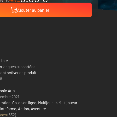
61 €
-86%
Ajouter au panier
 liste
es langues supportées
nt activer ce produit
18
onic Arts
vembre 2021
ration
,
Co-op en ligne
,
Multijoueur
,
Multijoueur
plateforme
,
Action
,
Aventure
nnes
(632)