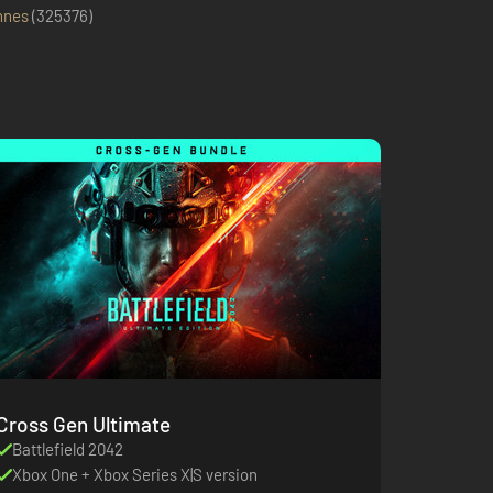
nnes
(
325376
)
Cross Gen Ultimate
Battlefield 2042
Xbox One + Xbox Series X|S version