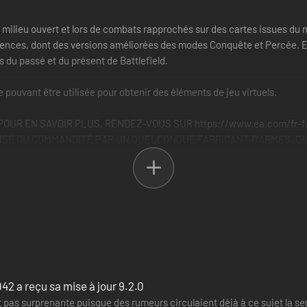
 milieu ouvert et lors de combats rapprochés sur des cartes issues du 
iences, dont des versions améliorées des modes Conquête et Percée. Ex
s du passé et du présent de Battlefield.
le pouvant être utilisée pour obtenir des éléments de jeu virtuels.
R EN SAVOIR PLUS, RENDEZ-VOUS SUR https://www.ea.com/fr-fr/gam
SÉ OU COMMANDITÉ PAR UN QUELCONQUE FABRICANT D'ARMES, DE 
042 a reçu sa mise à jour 9.2.0
 pas surprenante puisque des rumeurs circulaient déjà à ce sujet la sem