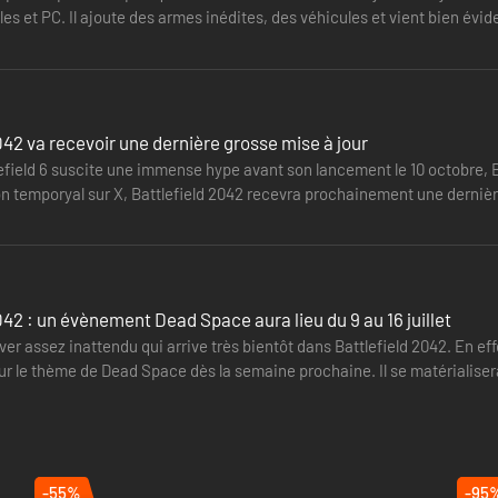
oles et PC. Il ajoute des armes inédites, des véhicules et vient bien 
042 va recevoir une dernière grosse mise à jour
efield 6 suscite une immense hype avant son lancement le 10 octobre, B
on temporyal sur X, Battlefield 2042 recevra prochainement une derniè
e nouvelle map…
042 : un évènement Dead Space aura lieu du 9 au 16 juillet
ver assez inattendu qui arrive très bientôt dans Battlefield 2042. En ef
ur le thème de Dead Space dès la semaine prochaine. Il se matérialisera
-55%
-95