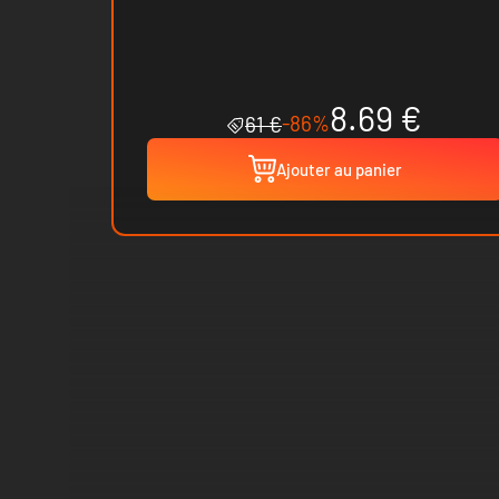
8.69 €
-86%
61 €
Ajouter au panier