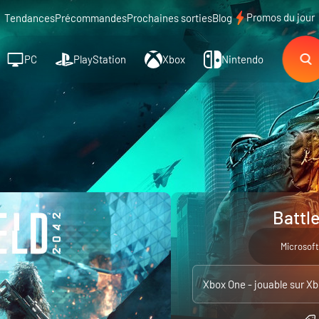
Promos du jour
Tendances
Précommandes
Prochaines sorties
Blog
PC
PlayStation
Xbox
Nintendo
Battl
Microsoft