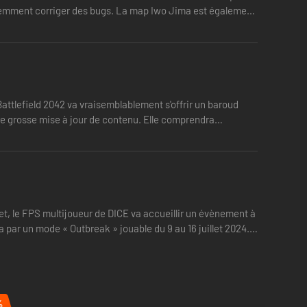
évidemment corriger des bugs. La map Iwo Jima est également
attlefield 2042 va vraisemblablement s'offrir un baroud
re grosse mise à jour de contenu. Elle comprendra
fet, le FPS multijoueur de DICE va accueillir un évènement à
 par un mode « Outbreak » jouable du 9 au 16 juillet 2024.
%