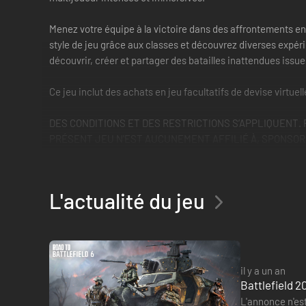
Menez votre équipe à la victoire dans des affrontements en
style de jeu grâce aux classes et découvrez diverses expér
découvrir, créer et partager des batailles inattendues issue
Ce jeu inclut des achats en jeu facultatifs de devise virtuel
DES CONDITIONS ET DES RESTRICTIONS S’APPLIQUENT. POU
PRÉSENT JEU N'EST AUCUNEMENT AFFILIÉ À, SPONSORI
L'actualité du jeu
il y a un an
Battlefield 2
L'annonce n'est