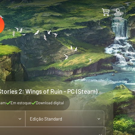
tories 2: Wings of Ruin - PC (Steam)
eam
Em estoque
Download digital
Edição Standard