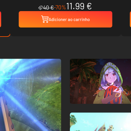
11.99 €
-70%
40 €
Adicioner ao carrinho