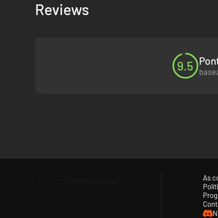
Reviews
Pont
9.5
basea
As c
Polí
Prog
Cont
N