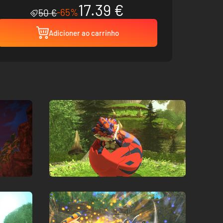
17.39 €
Deluxe Kit
-65%
50 €
Adicioner ao carrinho