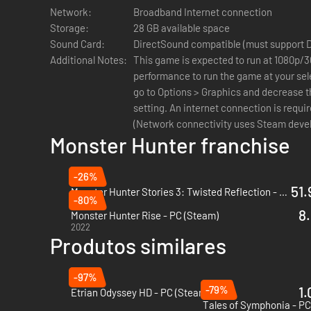
Network:
Broadband Internet connection
Storage:
28 GB available space
Sound Card:
DirectSound compatible (must support Di
Additional Notes:
This game is expected to run at 1080p/3
performance to run the game at your sel
go to Options > Graphics and decrease th
setting. An internet connection is requir
(Network connectivity uses Steam devel
Monster Hunter franchise
users on Windows11, please ensure that 
Windows11 system requirements.
-26%
51.
Monster Hunter Stories 3: Twisted Reflection - PC (Steam)
-80%
2026
8.
Monster Hunter Rise - PC (Steam)
2022
Produtos similares
-97%
-79%
1.
Etrian Odyssey HD - PC (Steam)
Tales of Symphonia - PC