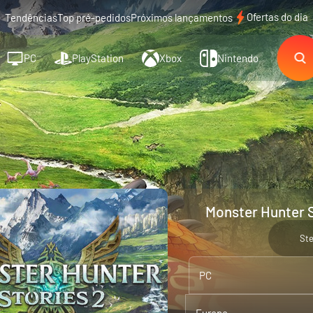
Ofertas do dia
Tendências
Top pré-pedidos
Próximos lançamentos
PC
PlayStation
Xbox
Nintendo
Monster Hunter S
St
PC