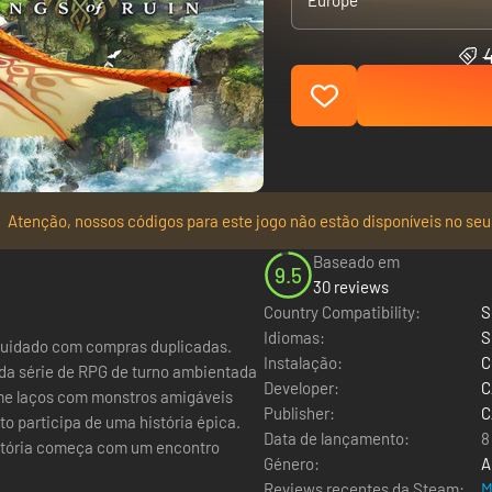
Europe
Atenção, nossos códigos para este jogo não estão disponíveis no seu
Baseado em
9.5
30 reviews
Country Compatibility:
S
Idiomas:
S
cuidado com compras duplicadas.
Instalação:
C
da série de RPG de turno ambientada
Developer:
C
me laços com monstros amigáveis
Publisher:
C
o participa de uma história épica.
Data de lançamento:
8
istória começa com um encontro
Género:
A
Reviews recentes da Steam:
M