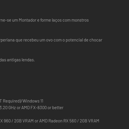
rne-se um Montador e forme laços com monstros
rperiana que recebeu um ovo com o potencial de chocar
as antigas lendas.
T Required)/Windows 11
 3.20 GHz or AMD FX-8300 or better
X 960 / 2GB VRAM or AMD Radeon RX 560 / 2GB VRAM