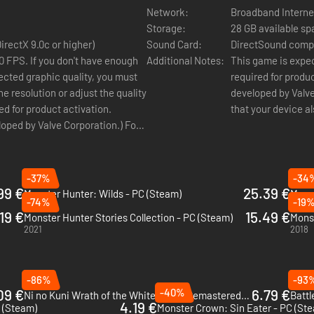
Network:
Broadband Interne
Storage:
28 GB available s
rectX 9.0c or higher)
Sound Card:
DirectSound compat
0 FPS. If you don't have enough
Additional Notes:
This game is expec
ected graphic quality, you must
required for produ
e resolution or adjust the quality
developed by Valve
ed for product activation.
that your device 
oped by Valve Corporation.) For
your device also meets the
-37%
-34
99 €
25.39 €
Monster Hunter: Wilds - PC (Steam)
Monst
-74%
-19
2025
2024
19 €
15.49 €
Monster Hunter Stories Collection - PC (Steam)
Monst
2021
2018
-86%
-93
09 €
-40%
6.79 €
Ni no Kuni Wrath of the White Witch Remastered - PC (Steam)
Battl
4.19 €
 (Steam)
Monster Crown: Sin Eater - PC (St