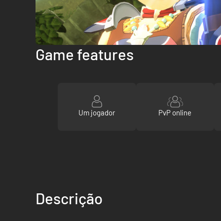
Game features
Um jogador
PvP online
Descrição