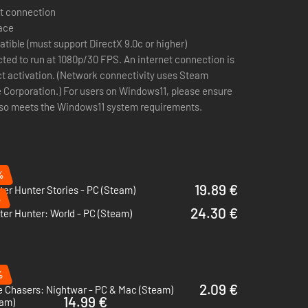
t connection
pace
ible (must support DirectX 9.0c or higher)
ted to run at 1080p/30 FPS. An internet connection is
ct activation. (Network connectivity uses Steam
 Corporation.) For users on Windows11, please ensure
also meets the Windows11 system requirements.
%
19.89 €
er Hunter Stories - PC (Steam)
%
24.30 €
er Hunter: World - PC (Steam)
%
2.09 €
e Chasers: Nightwar - PC & Mac (Steam)
14.99 €
eam)