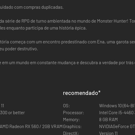
cuidado com compras duplicadas.
da série de RPG de turno ambientada no mundo de Monster Hunter! To
es enquanto participa de uma história épica.
istória começa com um encontro predestinado com Ena, uma garota se
eu poder destrutivo.
e em um mundo em constante mudança e descubra a verdade por trás d
recomendado
*
11
OS:
Windows 10 (64-BI
300 or better
Processor:
Intel Core i5-4460
Memory:
8 GB RAM
 AMD Radeon RX 560 / 2GB VRAM
Graphics:
NVIDIAGeForce GT
DirectX:
Version 11