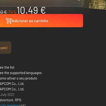
10.49 €
40 €
-74%
Adicioner ao carrinho
 país!
ee the list
ee the supported languages
omo ativar o seu produto
APCOM Co., Ltd.
APCOM Co., Ltd.
 July 2021
dventure
,
RPG
uito positivo
(48)