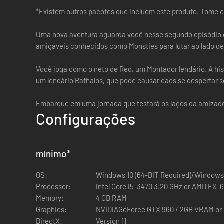
*Existem outros pacotes que incluem este produto. Tome 
Uma nova aventura aguarda você nesse segundo episódio 
amigáveis conhecidos como Monsties para lutar ao lado del
Você joga como o neto de Red, um Montador lendário. A h
um lendário Rathalos, que pode causar caos se despertar s
Embarque em uma jornada que testará os laços da amizad
Configurações
mínimo
*
OS:
Windows 10 (64-BIT Required)/Windows 
Processor:
Intel Core i5-3470 3.20 GHz or AMD FX-6
Memory:
4 GB RAM
Graphics:
NVIDIAGeForce GTX 960 / 2GB VRAM or
DirectX:
Version 11