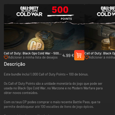
Call of Duty: Black Ops Cold War - 500
Call of Duty: Black O
4.99 €
Points - Xbox One & Xbox Series X|S
13,000 Points - Xbox
Adicioner à minha lista de desejos
Adicioner à minha 
X|S
Descrição
Este bundle inclui 1.000 Call of Duty Points + 100 de bónus.
Os Call of Duty Points são a unidade monetária do jogo que pode ser
usada no Black Ops Cold War, no Warzone e no Modern Warfare para
obter novos conteúdos.
Com os teus CP podes comprar o mais recente Battle Pass, que te
permite desbloquear até 100 escalões de itens de jogo épicos.