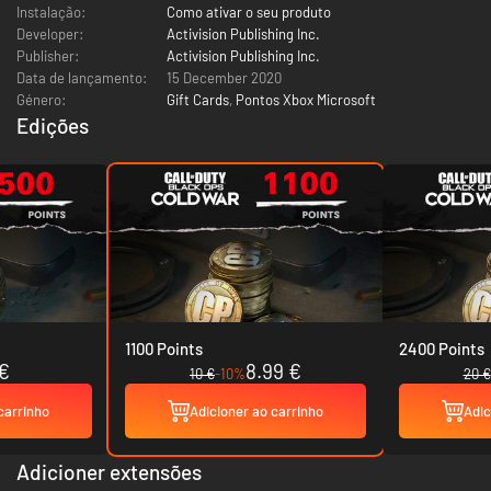
Instalação:
Como ativar o seu produto
Developer:
Activision Publishing Inc.
Publisher:
Activision Publishing Inc.
Data de lançamento:
15 December 2020
Género:
Gift Cards
,
Pontos Xbox Microsoft
Edições
1100 Points
2400 Points
€
8.99 €
10 €
-10%
20 €
carrinho
Adicioner ao carrinho
Adic
Adicioner extensões