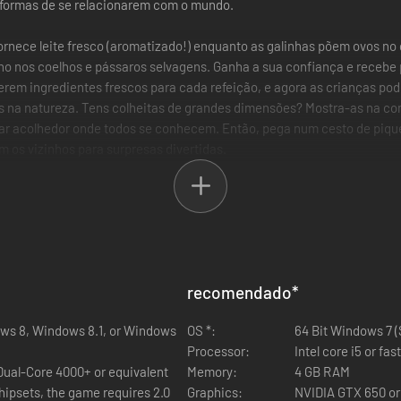
 formas de se relacionarem com o mundo.
ornece leite fresco (aromatizado!) enquanto as galinhas põem ovos no 
lho nos coelhos e pássaros selvagens. Ganha a sua confiança e recebe 
erem ingredientes frescos para cada refeição, e agora as crianças pod
es na natureza. Tens colheitas de grandes dimensões? Mostra-as na c
r acolhedor onde todos se conhecem. Então, pega num cesto de pique-n
 os vizinhos para surpresas divertidas.
recomendado
*
ows 8, Windows 8.1, or Windows
OS *:
64 Bit Windows 7 (SP
Processor:
Intel core i5 or fa
 Dual-Core 4000+ or equivalent
Memory:
4 GB RAM
hipsets, the game requires 2.0
Graphics:
NVIDIA GTX 650 or