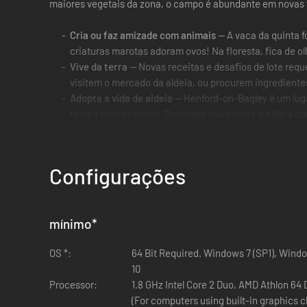
maiores vegetais da zona, o campo é abundante em novas
Cria ou faz amizade com animais
— A vaca da quinta f
criaturas marotas adoram ovos! Na floresta, fica de o
Vive da terra
— Novas receitas e desafios de lote requ
visitem o mercado da aldeia, ou procurem ingredient
Adopta a vida de aldeia
— Henford-on-Bagley é um luga
tempo com os locais. Descobre mais sobre a aldeia com
Configurações
mínimo
*
OS *:
64 Bit Required. Windows 7 (SP1), Wind
10
Processor:
1.8 GHz Intel Core 2 Duo, AMD Athlon 64
(For computers using built-in graphics c