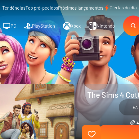
Ofertas do dia
Tendências
Top pré-pedidos
Próximos lançamentos
PC
PlayStation
Xbox
Nintendo
The Sims 4 Cot
EA 