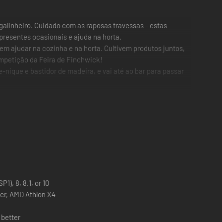
galinheiro. Cuidado com as raposas travessas - estas
presentes ocasionais e ajuda na horta.
em ajudar na cozinha e na horta. Cultivem produtos juntos,
ompetição da Feira de Finchwick!
ique e bastidor de madeira, e vai até ao bar para passar
1), 8, 8.1, or 10
ster, AMD Athlon X4
 better