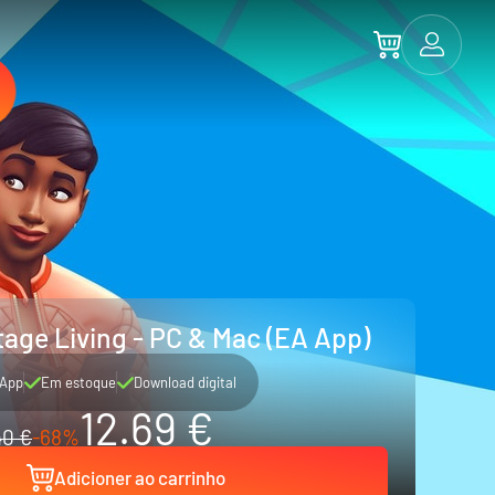
tage Living - PC & Mac (EA App)
App
Em estoque
Download digital
12.69 €
40 €
-68%
Adicioner ao carrinho