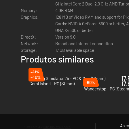
GHz Intel Core 2 Duo, 2.0 GHz AMD Turio
Memory:
4 GB RAM
Graphics:
128 MB of Video RAM and support for Pix
Cards: NVIDIA GeForce 6600 or better, AT
GMA X4500 or better
DirectX:
Version 9.0
Network:
Broadband Internet connection
Storage:
17 GB available space
Produtos similares
-41%
-40%
17.
Farming Simulator 25 - PC & Mac (Steam)
-60%
17.
Coral Island - PC (Steam)
Wanderstop - PC (Steam
As c