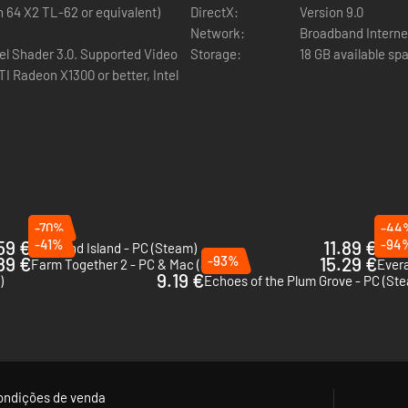
n 64 X2 TL-62 or equivalent)
DirectX:
Version 9.0
Network:
Broadband Interne
el Shader 3.0. Supported Video
Storage:
18 GB available sp
I Radeon X1300 or better, Intel
-70%
-44
59 €
-41%
11.89 €
-94
Starsand Island - PC (Steam)
STOR
89 €
-93%
15.29 €
Farm Together 2 - PC & Mac (Steam)
Evera
9.19 €
)
Echoes of the Plum Grove - PC (St
ondições de venda