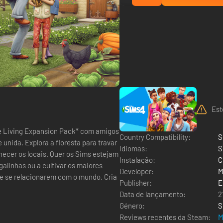
Est
e Living Expansion Pack* com amigos
Country Compatibility:
S
unida. Explora a floresta para travar
Idiomas:
S
hecer os locais. Quer os Sims estejam
Instalação:
C
galinhas ou a cultivar os maiores
Developer:
M
se relacionarem com o mundo. Cria
Publisher:
E
Data de lançamento:
2
Género:
S
Reviews recentes da Steam:
M