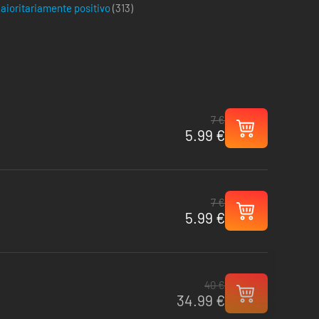
aioritariamente positivo
(
313
)
7 €
5.99 €
7 €
5.99 €
40 €
34.99 €