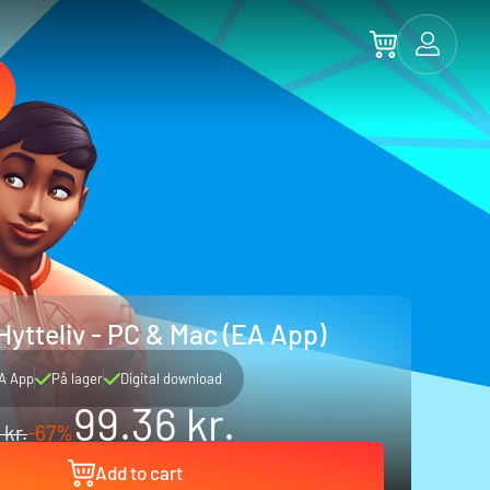
Hytteliv - PC & Mac (EA App)
A App
På lager
Digital download
99.36 kr.
 kr.
-67%
Add to cart