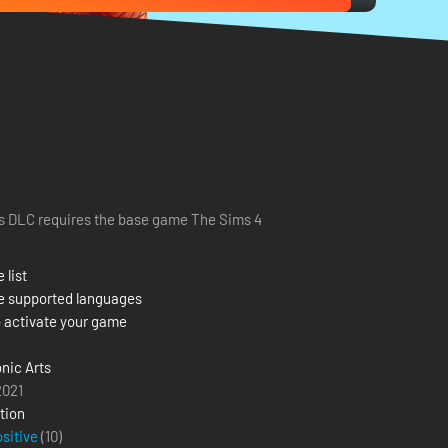
s DLC requires the base game The Sims 4
 list
e supported languages
 activate your game
onic Arts
 2021
tion
ositive
(10)