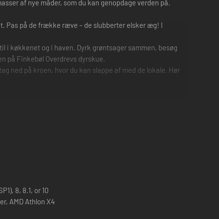
på masser af nye måder, som du kan genopdage verden på.
 Pas på de frække ræve – de slubberter elsker æg! I
e til i køkkenet og i haven. Dyrk grøntsager sammen, besøg
en på Finkebøl Overdrevs dyrskue.
 tag ned på kroen, hvor du kan slappe af med de lokale. Hør
1), 8, 8.1, or 10
ster, AMD Athlon X4