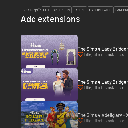
User tags*:
DLC
SIMULATION
CASUAL
LIVSSIMULATOR
LANDBR
Add extensions
The Sims 4 Lady Bridgert
Tilføj til min ønskeliste
The Sims 4 Lady Bridge
Tilføj til min ønskeliste
The Sims 4 Adelig arv -
Tilføj til min ønskeliste