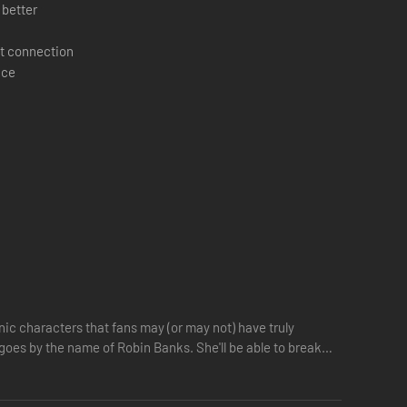
 better
t connection
ace
onic characters that fans may (or may not) have truly
 goes by the name of Robin Banks. She'll be able to break