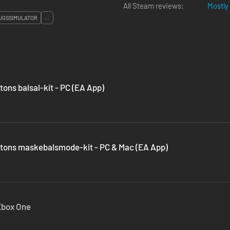
All Steam reviews:
Mostly
UGSSIMULATOR
...
ons balsal-kit - PC (EA App)
rtons maskebalsmode-kit - PC & Mac (EA App)
 Xbox One