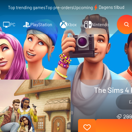
Dagens tilbud
Top trending games
Top pre-orders
Upcoming
PC
PlayStation
Xbox
Nintendo
The Sims 4 
E
299