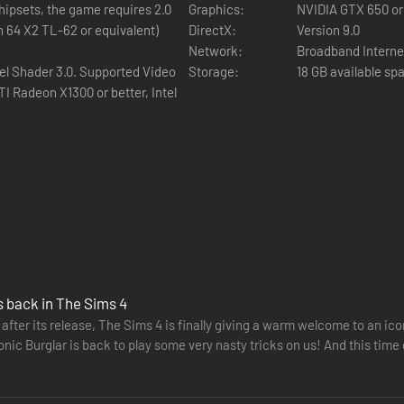
hipsets, the game requires 2.0
Graphics:
NVIDIA GTX 650 or
n 64 X2 TL-62 or equivalent)
DirectX:
Version 9.0
Network:
Broadband Interne
el Shader 3.0. Supported Video
Storage:
18 GB available sp
I Radeon X1300 or better, Intel
s back in The Sims 4
 after its release, The Sims 4 is finally giving a warm welcome to an ic
nic Burglar is back to play some very nasty tricks on us! And this time
…