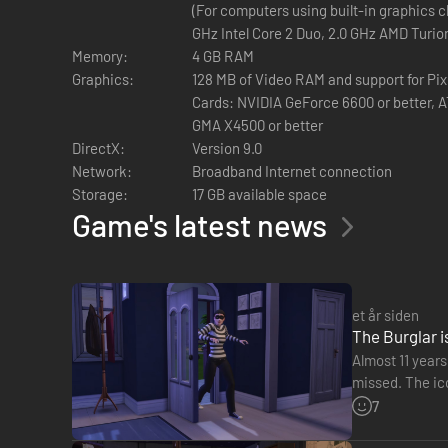
(For computers using built-in graphics c
GHz Intel Core 2 Duo, 2.0 GHz AMD Turio
Memory:
4 GB RAM
Graphics:
128 MB of Video RAM and support for Pix
Cards: NVIDIA GeForce 6600 or better, AT
GMA X4500 or better
DirectX:
Version 9.0
Network:
Broadband Internet connection
Storage:
17 GB available space
Game's latest news
et år siden
The Burglar i
Almost 11 years
missed. The ico
into our Sims'
7