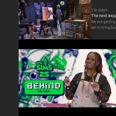
2 år siden
The next expa
We are getting 
set to bring ba
on X.com, thi