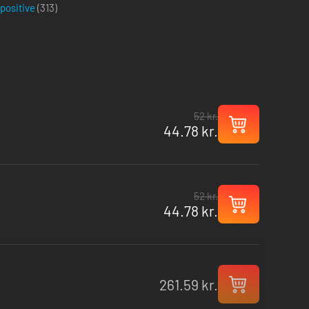
 positive
(
313
)
52 kr.
44.78 kr.
52 kr.
44.78 kr.
261.59 kr.