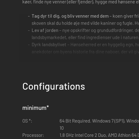
køer, finde nye venner (eller fjender), hygge med hønsene 
Tag dyr til dig, og bliv venner med dem
– koen giver f
skoven skal du holde øje med vilde kaniner og fugle. Hvi
Lev af jorden
– nye opskrifter og grundudfordringer, de
landsbymarkedet, eller find ingredienser ude i natur
Dyrk landsbylivet
– Hønseherred er en hyggelig egn, hv
anekdoter om byens historie fra dine naboer, der vil gi
Configurations
minimum
*
OS *:
64 Bit Required. Windows 7 (SP1), Wind
10
Processor:
1.8 GHz Intel Core 2 Duo, AMD Athlon 64