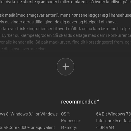
eller dyrke de største grøntsager i miles omkreds, så byder landlivet 
risk mælk (med smagsvarianter!), mens hønsene lægger æg i hønsehuset.
s du vinder deres tillid, giver de dig gaver og hjælper i din have.
r kræver friske ingredienser til hvert måltid, og nu kan børnene hjælp
en! Dyrker du kæmpeafgrøder? Så skal du deltage med dem i konkurrenc
or alle kender alle. Så pak madkurven, find dit korsstingsgrej frem, og
ve dig sjove overraskelser.
recommended
*
ows 8, Windows 8.1, or Windows
OS *:
64 Bit Windows 7 (SP
Processor:
Intel core i5 or fa
 Dual-Core 4000+ or equivalent
Memory:
4 GB RAM