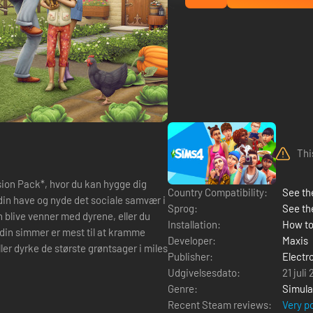
Thi
sion Pack*, hvor du kan hygge dig
Country Compatibility:
See the
in have og nyde det sociale samvær i
Sprog:
See th
 blive venner med dyrene, eller du
Installation:
How to
din simmer er mest til at kramme
Developer:
Maxis
ler dyrke de største grøntsager i miles
Publisher:
Electr
Udgivelsesdato:
21 juli
Genre:
Simula
Recent Steam reviews:
Very p