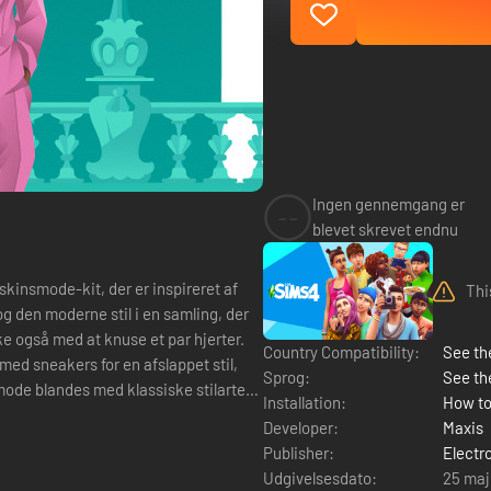
Ingen gennemgang er
--
blevet skrevet endnu
kinsmode-kit, der er inspireret af
Thi
og den moderne stil i en samling, der
e også med at knuse et par hjerter.
Country Compatibility:
See the
ed sneakers for en afslappet stil,
Sprog:
See th
 mode blandes med klassiske stilarter
Installation:
How to
Developer:
Maxis
Publisher:
Electr
Udgivelsesdato:
25 maj