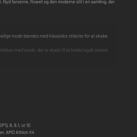
 Nyd farverne, flowet og den moderne stil i en samling, der
mmelige mode blandes med klassiske stilarter for at skabe
ntikken med mode, der er skabt til at holde (også selvom
1), 8, 8.1, or 10
ster, AMD Athlon X4