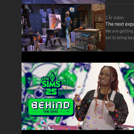
2 år siden
The next expa
We are getting 
set to bring ba
on X.com, thi