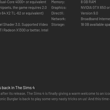
 Dual-Core 4000+ or equivalent
Memory:
8 GB RAM
hipsets, the game requires 2.0
Graphics:
NVIDIA GTX 650 or
n 64 X2 TL-62 or equivalent)
DirectX:
Version 9.0
Network:
Broadband Interne
el Shader 3.0. Supported Video
Storage:
18 GB available sp
I Radeon X1300 or better, Intel
s back in The Sims 4
 after its release, The Sims 4 is finally giving a warm welcome to an ic
nic Burglar is back to play some very nasty tricks on us! And this time
…