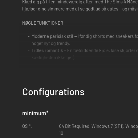
Klæd dig på til en mindeværdig aften med The Sims 4 Månesk
hjælper dine simmere med at se godt ud på dates – og måsk
NØGLEFUNKTIONER
Moderne parisisk stil
— Ifør dig shorts med sneakers fo
noget nyt og trendy.
Tidløs romantik
– En tætsiddende kjole, løse skjorter
kærligheden ikke gør).
Configurations
minimum
*
OS *:
64 Bit Required. Windows 7 (SP1), Wind
10