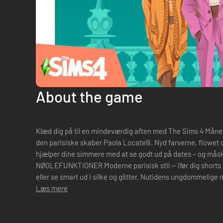
About the game
Klæd dig på til en mindeværdig aften med The Sims 4 Månes
den parisiske skaber Paola Locatelli. Nyd farverne, flowet 
hjælper dine simmere med at se godt ud på dates – og måsk
NØGLEFUNKTIONER Moderne parisisk stil — Ifør dig shorts m
eller se smart ud i silke og glitter. Nutidens ungdommelige
for at skabe n...
Læs mere