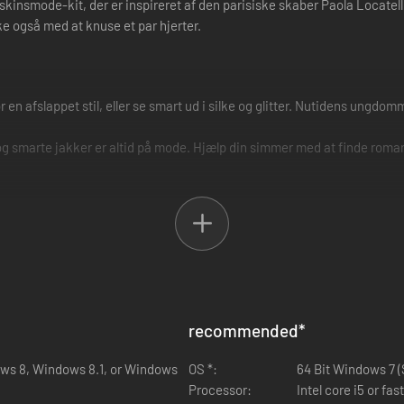
insmode-kit, der er inspireret af den parisiske skaber Paola Locatelli.
e også med at knuse et par hjerter.
r en afslappet stil, eller se smart ud i silke og glitter. Nutidens ungdo
 og smarte jakker er altid på mode. Hjælp din simmer med at finde roma
recommended
*
ows 8, Windows 8.1, or Windows
OS *:
64 Bit Windows 7 (SP
Processor:
Intel core i5 or fa