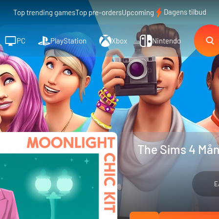
Dagens tilbud
Top trending games
Top pre-orders
Upcoming
PC
PlayStation
Xbox
Nintendo
The Sims 4 Mån
E