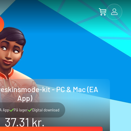
eskinsmode-kit - PC & Mac (EA
App)
A App
På lager
Digital download
37.31 kr.