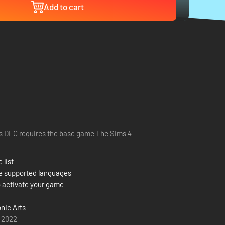
Add to cart
s DLC requires the base game The Sims 4
 list
e supported languages
 activate your game
onic Arts
 2022