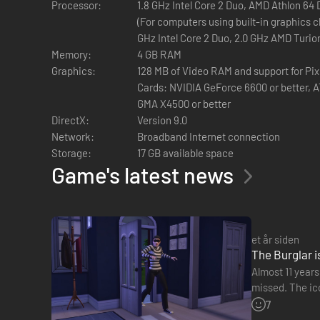
Processor:
1.8 GHz Intel Core 2 Duo, AMD Athlon 64
(For computers using built-in graphics c
GHz Intel Core 2 Duo, 2.0 GHz AMD Turio
Memory:
4 GB RAM
Graphics:
128 MB of Video RAM and support for Pix
Cards: NVIDIA GeForce 6600 or better, AT
GMA X4500 or better
DirectX:
Version 9.0
Network:
Broadband Internet connection
Storage:
17 GB available space
Game's latest news
et år siden
The Burglar i
Almost 11 years
missed. The ico
into our Sims'
7