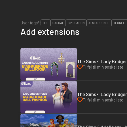
User tags*:
DLC
CASUAL
SIMULATION
AFSLAPPENDE
TEGNEFI
Add extensions
The Sims 4 Lady Bridgert
Tilføj til min ønskeliste
The Sims 4 Lady Bridge
Tilføj til min ønskeliste