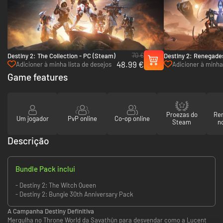
70 €
Destiny 2: The Collection - PC (Steam)
Destiny 2: Renegade
48.99 €
Adicioner à minha lista de desejos
Adicioner à minha 
Game features
Proezas do
Re
Um jogador
PvP online
Co-op online
Steam
n
Descrição
Bundle Pack inclui
- Destiny 2: The Witch Queen
- Destiny 2: Bungie 30th Anniversary Pack
A Campanha Destiny Definitiva
Mergulha no Throne World da Savathûn para desvendar como a Lucent