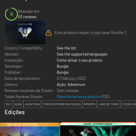
Baseado em
9
63 reviews
Este produto requer o jogo base Destiny 2
Country Compatibility:
See the list
Idiomas:
See the supported languages
Instalação:
Como ativar o seu produto
Developer:
Bungie
Publisher:
Bungie
Data de lançamento:
21 February 2022
Género:
Ação
,
Adventure
Reviews recentes da Steam:
Sem reviews
Todas Reviews Steam:
Maioritariamente positivo
(
125
)
DLC
AÇÃO
AVENTURA
TIROS EM PRIMEIRA PESSOA
MMORPG
JOGO DE TIROS
FICÇÃO CI
Edições