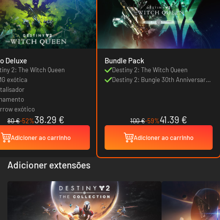
o Deluxe
Bundle Pack
tiny 2: The Witch Queen
Destiny 2: The Witch Queen
MG exótica
Destiny 2: Bungie 30th Anniversary
atalisador
Pack
rnamento
rrow exótico
38.29 €
41.39 €
80 €
-52%
100 €
-59%
Adicioner ao carrinho
Adicioner ao carrinho
Adicioner extensões