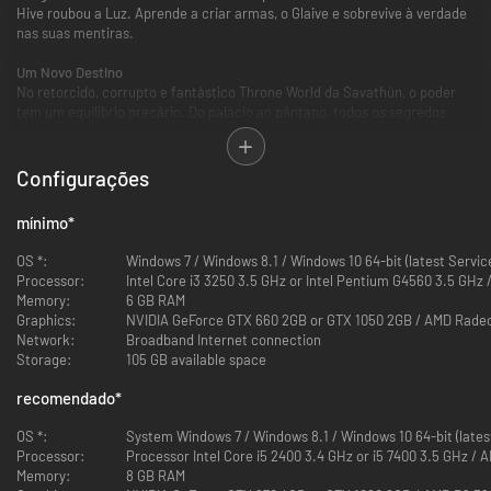
Hive roubou a Luz. Aprende a criar armas, o Glaive e sobrevive à verdade
nas suas mentiras.
Um Novo Destino
No retorcido, corrupto e fantástico Throne World da Savathûn, o poder
tem um equilíbrio precário. Do palácio ao pântano, todos os segredos
estão cá.
Fabrico de Armas
Configurações
Cria armas com mods, shaders e atributos únicos. Domina o Glaive e
executa poderosos combos, ataques de projéteis e usa um escudo de
mínimo
*
energia.
OS *:
Windows 7 / Windows 8.1 / Windows 10 64-bit (latest Servic
Processor:
Intel Core i3 3250 3.5 GHz or Intel Pentium G4560 3.5 GHz
Memory:
6 GB RAM
Graphics:
NVIDIA GeForce GTX 660 2GB or GTX 1050 2GB / AMD Rade
Network:
Broadband Internet connection
Storage:
105 GB available space
recomendado
*
OS *:
System Windows 7 / Windows 8.1 / Windows 10 64-bit (lates
Processor:
Processor Intel Core i5 2400 3.4 GHz or i5 7400 3.5 GHz /
Memory:
8 GB RAM