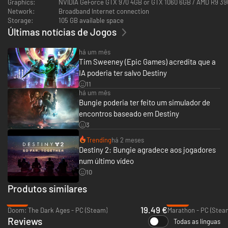
Graphics:
NVIDIA GeForce GTX 970 4GB or GTX 1060 6GB / AMD R9 3
Network:
Broadband Internet connection
Storage:
105 GB available space
Últimas notícias de Jogos
há um mês
Tim Sweeney (Epic Games) acredita que a
IA poderia ter salvo Destiny
11
há um mês
Bungie poderia ter feito um simulador de
encontros baseado em Destiny
3
Trending
há 2 meses
Destiny 2: Bungie agradece aos jogadores
num último vídeo
10
Produtos similares
-76%
-42%
19.49 €
Doom: The Dark Ages - PC (Steam)
Marathon - PC (Stea
Reviews
Todas as línguas