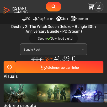
PC
PlayStation
Xbox
Nintendo
Destiny 2: The Witch Queen Deluxe + Bungie 30th
Anniversary Bundle - PC (Steam)
Steam
Download digital
Bundle Pack
41.39 €
100 €
-59%
Adicioner ao carrinho
Visuais
Sobre o produto