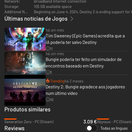
Network:
Broadband Internet connection
Storage:
105 GB available space
Additional Notes:
Beginning on June 4, 2024, Destiny 2 is ending support fo
Últimas notícias de Jogos
há um mês
Tim Sweeney (Epic Games) acredita que a
IA poderia ter salvo Destiny
11
há um mês
Bungie poderia ter feito um simulador de
encontros baseado em Destiny
3
Trending
há 2 meses
Destiny 2: Bungie agradece aos jogadores
num último vídeo
10
Produtos similares
-88%
-39%
3.09 €
Generation Zero - PC (Steam)
Abyssus - PC (Steam
Reviews
Todas as línguas