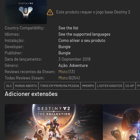
Este produto requer o jogo base Destiny 2
Country Compatibility:
See the list
Idiomas:
See the supported languages
Instalação:
Como ativar o seu produto
Developer:
Bungie
Publisher:
Bungie
Data de lançamento:
3 September 2018
Género:
Ação
,
Adventure
Reviews recentes da Steam:
Misto
(13)
Todas Reviews Steam:
Misto
(
6254
)
DLC
MUNDO ABERTO
TIROS EM PRIMEIRA PESSOA
MMORPG
LOOTER SHOOTER
CO-OP
P
Adicioner extensões