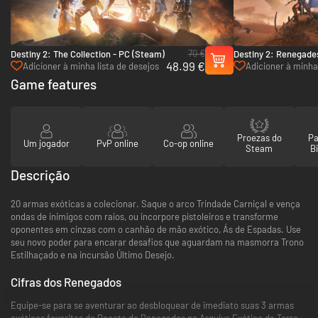
70 €
Destiny 2: The Collection - PC (Steam)
Destiny 2: Renegade
48.99 €
Adicioner à minha lista de desejos
Adicioner à minha 
Game features
Proezas do
Pa
Um jogador
PvP online
Co-op online
Steam
Bi
Descrição
20 armas exóticas a colecionar. Saque o arco Trindade Carniçal e vença
ondas de inimigos com raios, ou incorpore pistoleiros e transforme
oponentes em cinzas com o canhão de mão exótico, Ás de Espadas. Use
seu novo poder para encarar desafios que aguardam na masmorra Trono
Estilhaçado e na incursão Último Desejo.
Cifras dos Renegados
Equipe-se para se aventurar ao desbloquear de imediato suas 3 armas
exóticas favoritas do Pacote de Renegados no Arquivo Exótico da Torre.