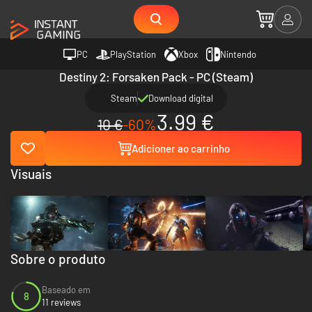
PC
PlayStation
Xbox
Nintendo
Destiny 2: Forsaken Pack - PC (Steam)
Steam
Download digital
3.99 €
10 €
-60%
Adicioner ao carrinho
Visuais
Sobre o produto
Baseado em
8
11 reviews