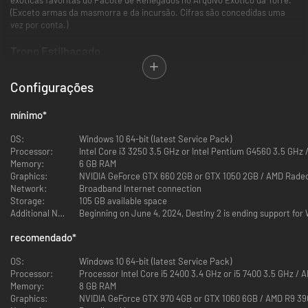
(Exceto armas da masmorra e da incursão. Cifras são concedidas uma
vez por conta.)
Trono Estilhaçado
Explore as profundezas da masmorra, Trono Estilhaçado, e ache o ponto
Configurações
de partida da investida dos Possuídos. Derrote Dûl Incaru, o Retorno
Eterno, recolha recompensas, como o arco exótico Destruidor de
Desejos, e fique a serviço da Luz.
mínimo
*
Último Desejo
OS:
Windows 10 64-bit (latest Service Pack)
Processor:
Intel Core i3 3250 3.5 GHz or Intel Pentium G4560 3.5 GHz
Derrote o mal no coração da Cidade Onírica. Já se preparou para encarar
Memory:
6 GB RAM
a Riven das Mil-Vozes na busca pelo fuzil de fusão exótico Mil Vozes? Uma
Graphics:
NVIDIA GeForce GTX 660 2GB or GTX 1050 2GB / AMD Rade
das incursões de mais alto nível em Destiny 2 aguarda.
Network:
Broadband Internet connection
Storage:
105 GB available space
Additional Notes:
Beginning on June 4, 2024, Destiny 2 is ending support fo
recomendado
*
OS:
Windows 10 64-bit (latest Service Pack)
Processor:
Processor Intel Core i5 2400 3.4 GHz or i5 7400 3.5 GHz /
Memory:
8 GB RAM
Graphics:
NVIDIA GeForce GTX 970 4GB or GTX 1060 6GB / AMD R9 3