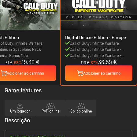
h Edition
Digital Deluxe Edition - Europe
 of Duty: Infinite Warfare
Call of Duty: Infinite Warfare
bies in Spaceland Pack
Call of Duty: Infinite Warfare -
minal Bonus Map
Digital Deluxe Edition
Call of Duty: Infinite Warfare -
19.39 €
36.59 €
Season Pass
61 €
-68%
110 €
-67%
Adicioner ao carrinho
Adicioner ao carrinho
Game features
Um jogador
PvP online
Co-op online
Descrição