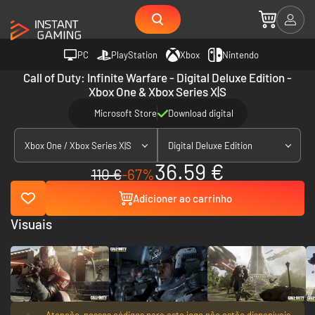
PC
PlayStation
Xbox
Nintendo
Call of Duty: Infinite Warfare - Digital Deluxe Edition -
Xbox One & Xbox Series X|S
Microsoft Store
Download digital
Xbox One / Xbox Series X|S
Digital Deluxe Edition
36.59 €
110 €
-67%
Adicioner ao carrinho
Visuais
Atenção, nossos códigos para este jogo não estão disponíveis