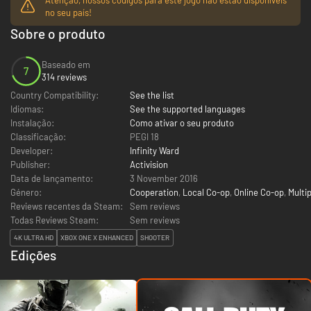
no seu país!
Sobre o produto
Baseado em
7
314 reviews
Country Compatibility:
See the list
Idiomas:
See the supported languages
Instalação:
Como ativar o seu produto
Classificação:
PEGI 18
Developer:
Infinity Ward
Publisher:
Activision
Data de lançamento:
3 November 2016
Género:
Cooperation
,
Local Co-op
,
Online Co-op
,
Multi
Reviews recentes da Steam:
Sem reviews
Todas Reviews Steam:
Sem reviews
4K ULTRA HD
XBOX ONE X ENHANCED
SHOOTER
Edições