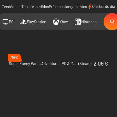
Ofertas do dia
Tendências
Top pré-pedidos
Próximos lançamentos
PC
PlayStation
Xbox
Nintendo
-79%
2.09 €
Super Fancy Pants Adventure - PC & Mac (Steam)