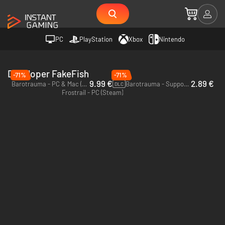
PC
PlayStation
Xbox
Nintendo
Developer FakeFish
-71%
-71%
9.99 €
2.89 €
Barotrauma - PC & Mac (Steam)
Barotrauma - Supporter Pack - PC (Steam)
DLC
Frostrail - PC (Steam)