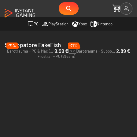
PC
PlayStation
Xbox
Nintendo
Sviluppatore FakeFish
-71%
-71%
9.99 €
2.89 €
Barotrauma - PC & Mac (Steam)
Barotrauma - Supporter Pack - PC (Steam)
DLC
Frostrail - PC (Steam)