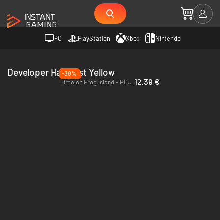
PC
PlayStation
Xbox
Nintendo
Developer Half Past Yellow
-38%
12.39 €
Time on Frog Island - PC (Steam)