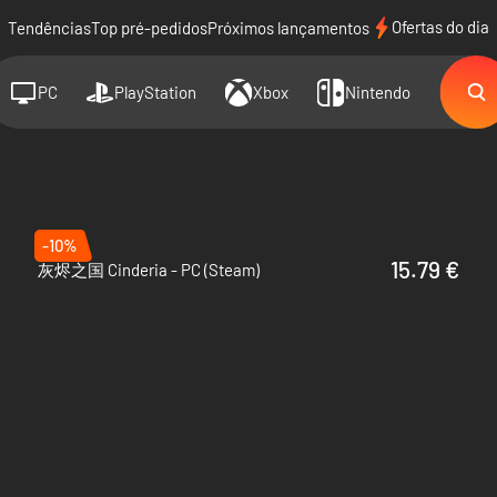
Ofertas do dia
Tendências
Top pré-pedidos
Próximos lançamentos
PC
PlayStation
Xbox
Nintendo
-10%
15.79 €
灰烬之国 Cinderia - PC (Steam)