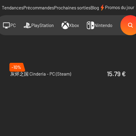
Promos du jour
Tendances
Précommandes
Prochaines sorties
Blog
PC
PlayStation
Xbox
Nintendo
-10%
15.79 €
灰烬之国 Cinderia - PC (Steam)