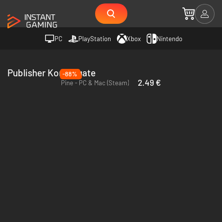
PC
PlayStation
Xbox
Nintendo
Publisher Kongregate
-88%
2.49 €
Pine - PC & Mac (Steam)