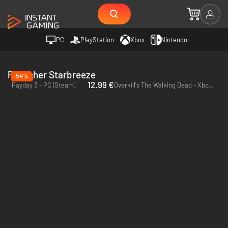
PC
PlayStation
Xbox
Nintendo
Publisher Starbreeze
-54%
12.99 €
Payday 3 - PC (Steam)
Overkill's The Walking Dead - Xbox One