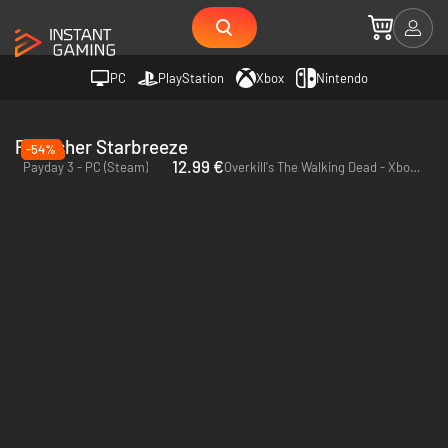
PC
PlayStation
Xbox
Nintendo
Publisher Starbreeze
-54%
12.99 €
Payday 3 - PC (Steam)
Overkill's The Walking Dead - Xbox One