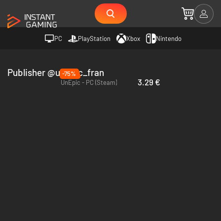
PC
PlayStation
Xbox
Nintendo
Publisher @unepic_fran
-75%
3.29 €
UnEpic - PC (Steam)