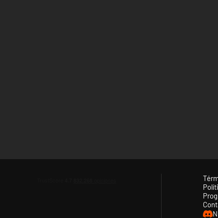
Térm
Polít
Prog
Cont
N