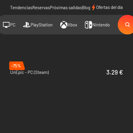
Ofertas del día
Tendencias
Reservas
Próximas salidas
Blog
PC
PlayStation
Xbox
Nintendo
-75%
3.29 €
UnEpic - PC (Steam)