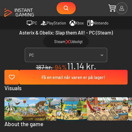
PC
PlayStation
Xbox
Nintendo
Asterix & Obelix: Slap them All! - PC (Steam)
Steam
Udsolgt
PC
11.14 kr.
187 kr.
-94%
Få en email når varen er på lager!
Visuals
About the game