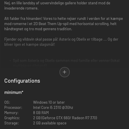
Nej, en lille landsby af uovervindelige gallere holder stand mod de
invaderende romere.
Alt falder fra hinanden! Vores to helte rejser rundt i verden for at kæmpe
mod romerne i et 2D Beat Them Up-spil med horisontal scrolling, helt
håndtegnet og tro mod genrens tradition.
Fjender og vildsvin skal passe på! Asterix og Obelix er tilbage ... Og der
bliver igen et kæmpe slagsmål!
Spil som Asterix og Obelix sammen med familie eller venner (lokal
multiplayer-tilstand)!
Tæv tusindvis af romere med en lang række bevægelser og hver
Configurations
enkelt karakters unikke combos!
Kapitlerne med Adventure-tilstand er baseret på eksisterende
minimum
*
Asterix og Obelix-albummer. Spillet har også et eksklusivt kapitel,
som blev lavet specielt til spillet.
OS:
Windows 10 or later
Processor:
Intel Core i5 2310 @3Ghz
Sideløbende med hovedfortællingen kan du spille minispil, hvor vores
Memory:
8 GB RAM
galliske venner morer sig festligt!
Graphics:
2 GB (Geforce GTX 660/ Radeon R7 370)
Storage:
2 GB available space
Nyd de håndtegnede tegninger, der er tro mod de originale