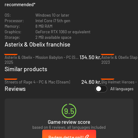
recommended
*
tegneseriealbums og animationer skabt specielt til spillet.
OS:
Windows 10 or later
Processor:
Intel Core i7 5th gen
Memory:
8 MB RAM
Graphics:
GeForce RTX 1060 or equivalent
Storage:
2 MB available space
Asterix & Obelix franchise
-40%
-80%
134.50 kr.
Asterix & Obelix - Mission Babylon - PC (Steam)
2025
2023
Similar products
-87%
-95%
24.60 kr.
Streets of Rage 4 - PC & Mac (Steam)
Big Helmet Heroes -
Reviews
All languages
9.5
Game review score
based on 6 reviews, all languages included
Bedøm dette spil!