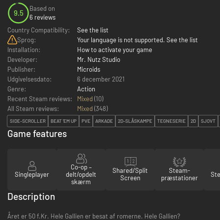
Based on
9.5
6 reviews
Country Compatibility:
See the list
Sprog:
Your language is not supported. See the list
Installation:
How to activate your game
Developer:
Mr. Nutz Studio
Publisher:
Microids
Udgivelsesdato:
6 december 2021
Genre:
Action
Recent Steam reviews:
Mixed
(10)
All Steam reviews:
Mixed
(
348
)
SIDE-SCROLLER
BEAT 'EM UP
PVE
ARKADE
2D-SLÅSKAMPE
TEGNESERIE
2D
SJOVT
Game features
Co-op –
Shared/Split
Steam-
Singleplayer
delt/opdelt
St
Screen
præstationer
skærm
Description
Året er 50 f.Kr. Hele Gallien er besat af romerne. Hele Gallien?