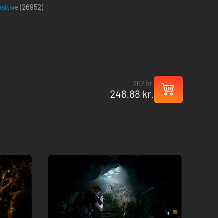
ositive
(
26952
)
262 kr.
248.88 kr.