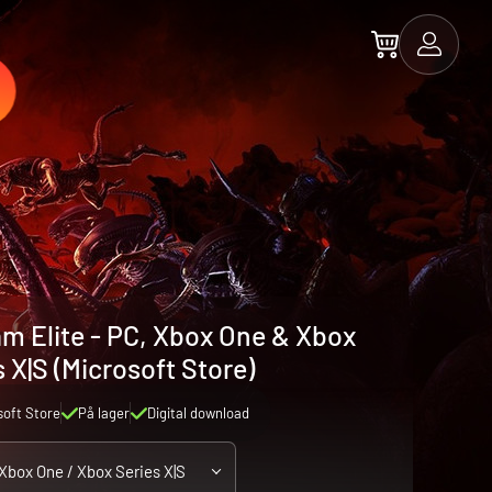
am Elite - PC, Xbox One & Xbox
 X|S (Microsoft Store)
soft Store
På lager
Digital download
 Xbox One / Xbox Series X|S