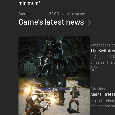
minimum
*
Storage:
30 GB available space
Game's latest news
4 måneder sid
The Switch ve
In August 2021,
universe. The t
the studio.…
4
2 år siden
Aliens Firete
Aliens Fireteam
of appeared on 
Macondo, and i