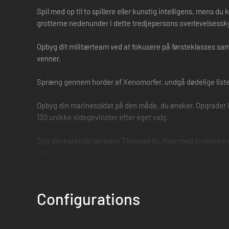
Spil med op til to spillere eller kunstig intelligens, mens
grotterne nedenunder i dette tredjepersons overlevelsesskyde
Opbyg dit militærteam ved at fokusere på førsteklasses samm
venner.
Spræng gennem horder af Xenomorfer, undgå dødelige listetyve
Opbyg din marinesoldat på den måde, du ønsker. Opgrader i hv
130 unikke sidegevinster efter eget valg.
Styr din karakter gennem 7 klassekits, hver med to unikke e
dem.
Configurations