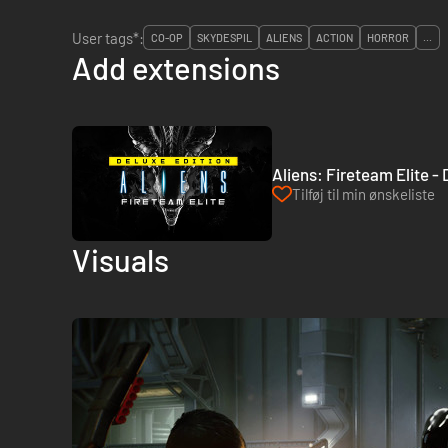
User tags*:
CO-OP
SKYDESPIL
ALIENS
ACTION
HORROR
...
Add extensions
Aliens: Fireteam Elite -
Tilføj til min ønskeliste
Visuals