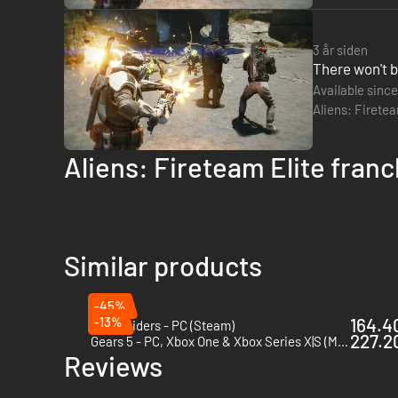
3 år siden
There won't b
Available since
Aliens: Firetea
company has s
Aliens: Fireteam Elite franc
Similar products
-45%
-13%
164.40
ARC Raiders - PC (Steam)
227.20
Gears 5 - PC, Xbox One & Xbox Series X|S (Microsoft Store)
Reviews