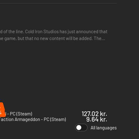
 of the line. Cold Iron Studios has just announced that
the game, but that no new content will be added. The
%
%
127.02 kr.
nal - PC (Steam)
9.64 kr.
Faction Armageddon - PC (Steam)
All languages