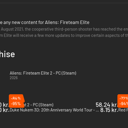
e any new content for Aliens: Fireteam Elite
 August 2021, the cooperative third-person shooter has reached the end
m Elite will receive a few more updates to improve certain aspects of 
tated that…
hise
Aliens: Fireteam Elite 2 - PC (Steam)
2026
-84%
-72
 kr.
-95%
58.24 kr.
-94
Remnant 2 - PC (Steam)
Retur
 kr.
8.15 kr.
Duke Nukem 3D: 20th Anniversary World Tour - PC (Steam)
Red 