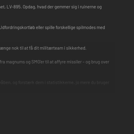
anet, LV-895. Opdag, hvad der gemmer sig i ruinerne og
dfordringskortløb eller spille forskellige spilmodes med
ænge nok til at få dit militærteam i sikkerhed.
fra magnums og SMG'er til at affyre missiler – og brug over
våben, og forstærk dem i statistikkerne, jo mere du bruger