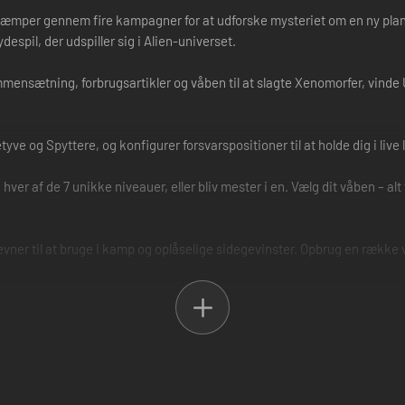
 du kæmper gennem fire kampagner for at udforske mysteriet om en ny pl
spil, der udspiller sig i Alien-universet.
ensætning, forbrugsartikler og våben til at slagte Xenomorfer, vinde U
 og Spyttere, og konfigurer forsvarspositioner til at holde dig i live l
er af de 7 unikke niveauer, eller bliv mester i en. Vælg dit våben – alt 
vner til at bruge i kamp og oplåselige sidegevinster. Opbrug en række 