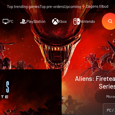
Dagens tilbud
Top trending games
Top pre-orders
Upcoming
PC
PlayStation
Xbox
Nintendo
Aliens: Firete
Series
Micro
PC /