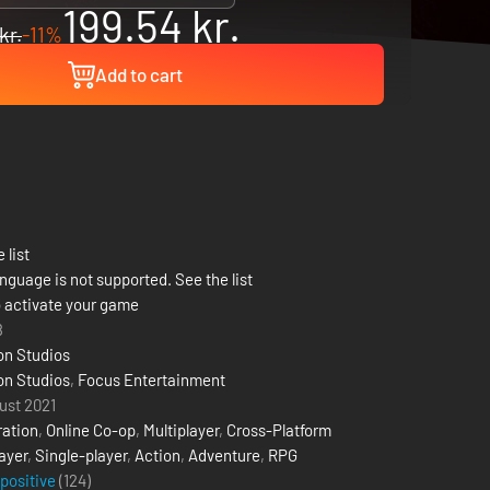
199.54 kr.
kr.
-11%
Add to cart
 list
nguage is not supported. See the list
 activate your game
8
ron Studios
ron Studios
,
Focus Entertainment
ust 2021
ation
,
Online Co-op
,
Multiplayer
,
Cross-Platform
ayer
,
Single-player
,
Action
,
Adventure
,
RPG
 positive
(124)