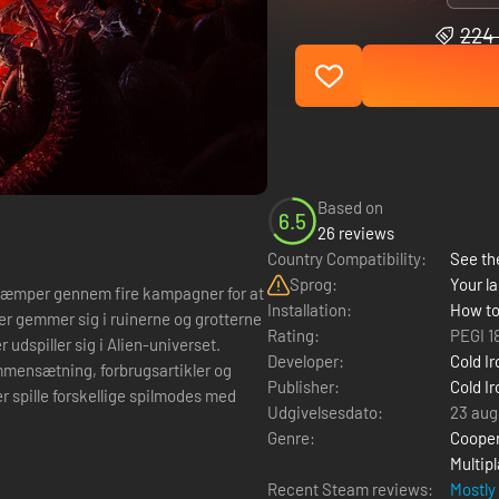
224 
Based on
6.5
26 reviews
Country Compatibility:
See the
Sprog:
Your la
du kæmper gennem fire kampagner for at
Installation:
How to
er gemmer sig i ruinerne og grotterne
Rating:
PEGI 1
udspiller sig i Alien-universet.
Developer:
Cold I
mmensætning, forbrugsartikler og
Publisher:
Cold I
er spille forskellige spilmodes med
Udgivelsesdato:
23 aug
Genre:
Cooper
Multipl
Recent Steam reviews:
Mostly