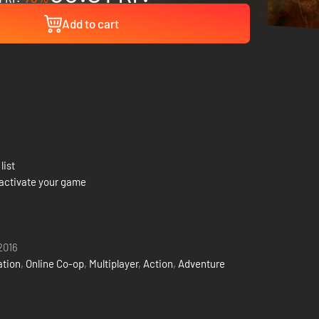
Add to cart
list
activate your game
2016
ation
,
Online Co-op
,
Multiplayer
,
Action
,
Adventure