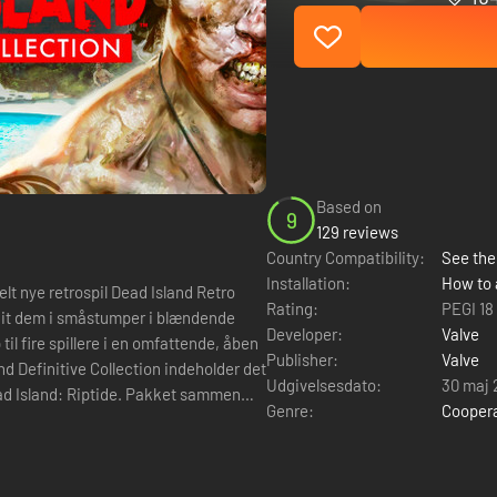
Based on
9
129 reviews
Country Compatibility:
See the 
Installation:
How to 
elt nye retrospil Dead Island Retro
Rating:
PEGI 18
Developer:
Valve
il fire spillere i en omfattende, åben
Publisher:
Valve
Udgivelsesdato:
30 maj 
ad Island: Riptide. Pakket sammen
Genre:
Cooper