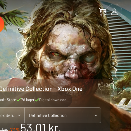
Definitive Collection - Xbox One
soft Store
På lager
Digital download
Xbox One - playable on Xbox Series X|S
Definitive Collection
53.01 kr.
 kr.
-73%