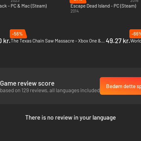
2023
2016
ack - PC & Mac (Steam)
Escape Dead Island - PC (Steam)
2014
-56%
-66
 kr.
49.27 kr.
The Texas Chain Saw Massacre - Xbox One & Xbox Series X|S
World
Game review score
Bedøm dette sp
based on 129 reviews, all languages included
There is no review in your language