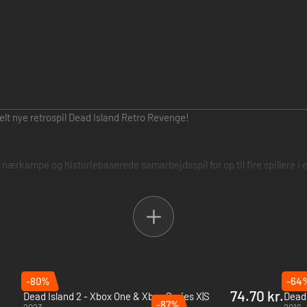
helt nye retrospil Dead Island Retro Revenge!
ærkampe og historiebaserede samarbejdsspil for op til fire spillere i 
definerende Dead Island og den udøde efterfølger Dead Island: Riptide
-80%
-64
74.70 kr.
Dead Island 2 - Xbox One & Xbox Series X|S
-87%