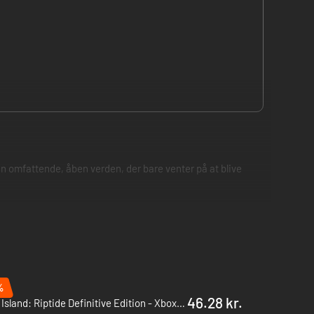
en omfattende, åben verden, der bare venter på at blive
. Pakket sammen med alt tidligere udgivet DLC.
%
46.28 kr.
Dead Island: Riptide Definitive Edition - Xbox One