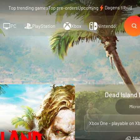
Dagens tilbud
Top trending games
Top pre-orders
Upcoming
PC
PlayStation
Xbox
Nintendo
Dead Island 
Micro
194