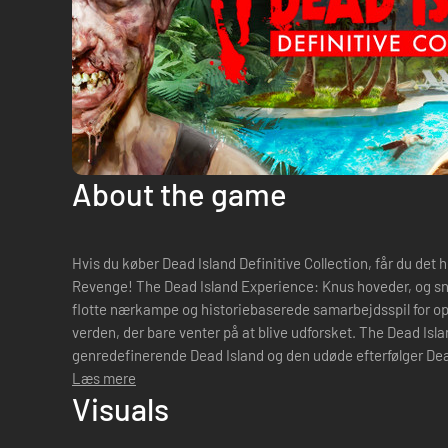
About the game
Hvis du køber Dead Island Definitive Collection, får du det h
Revenge! The Dead Island Experience: Knus hoveder, og snit dem i småstumper i blændende
flotte nærkampe og historiebaserede samarbejdsspil for op t
verden, der bare venter på at blive udforsket. The Dead Island Definitive Collection indeholder det
genredefinerende Dead Island og den udøde efterfølger De
med alt tidliger...
Læs mere
Visuals