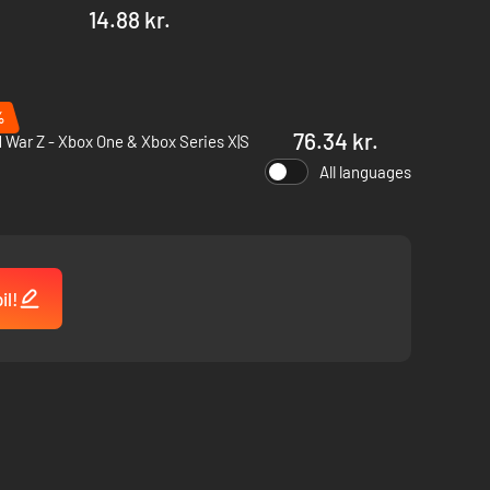
14.88 kr.
%
76.34 kr.
 War Z - Xbox One & Xbox Series X|S
All languages
il!