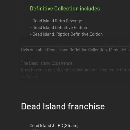
Definitive Collection includes
- Dead Island Retro Revenge
- Dead Island Definitive Edition
- Dead Island: Riptide Definitive Edition
Hvis du køber Dead Island Definitive Collection, får du det 
The Dead Island Experience:
Knus hoveder, og snit dem i småstumper i blændende flotte n
udforsket.
The Dead Island Definitive Collection indeholder det genre
Definitive features
Dead Island franchise
- Forbedret grafik og opdaterede spilmodeller
- Seværdig 1080p-opløsning
- Fotorealistisk lyssætning med fysikbaseret shading
Dead Island 3 - PC (Steam)