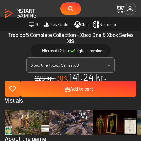
PC
PlayStation
Xbox
Nintendo
Tropico 5 Complete Collection - Xbox One & Xbox Series
X|S
Microsoft Store
Digital download
Xbox One / Xbox Series X|S
141.24 kr.
226 kr.
-38%
Add to cart
Visuals
About the game