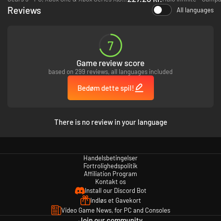
Reviews
All languages
7
Game review score
based on 299 reviews, all languages included
Bedøm dette spil!
There is no review in your language
Handelsbetingelser
Fortrolighedspolitik
Affiliation Program
Kontakt os
Install our Discord Bot
Indløs et Gavekort
Video Game News, for PC and Consoles
Join our community