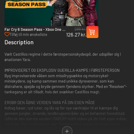
299 kr.
Far Cry 6 Season Pass - Xbox One &
126.27 kr.
Xbox Series X|S
Tilføj til min ønskeliste
Description
Vælt Castillos regime i dette førstepersonskydespil, der udspiller sig i
ønationen Yara.
IMPROVISERET OG EKSPLOSIV GUERILLA-KAMPE I FØRSTEPERSON
Byg improviserede våben som missilrygsække og motorcykel-
miniskydere, og kamp sammen med unikke dyrevenner, som kan
distrahere, spejde og bryde gennem fjendens styrker. Med en “Resolver”-
tankegang er alt tilladt, hvis det svækker Castillos magt.
EROBR DEN ÅBNE VERDEN YARA PÅ DIN EGEN MÅDE
Indtag baser, ryd ruter, og lås op for nye værktøjer til at kæmpe dig
gennem jungler, strande, landbrugsområder og en befæstet hovedstad.
Udforsk den største verden i FARCRY indtil videre på din helt egen måde:
rid heste, flyv i helikoptere, kør i faldefærdige vogne og meget mere.