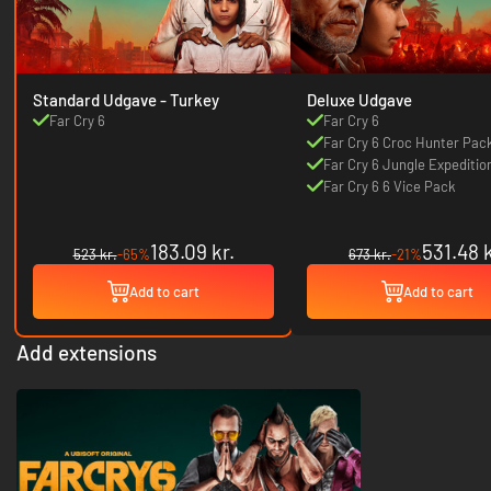
Standard Udgave - Turkey
Deluxe Udgave
Far Cry 6
Far Cry 6
Far Cry 6 Croc Hunter Pac
Far Cry 6 Jungle Expeditio
Far Cry 6 6 Vice Pack
183.09 kr.
531.48 k
523 kr.
-65%
673 kr.
-21%
Add to cart
Add to cart
Add extensions