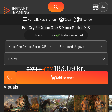
PC
PlayStation
Xbox
Nintendo
Far Cry 6 - Xbox One & Xbox Series X|S
Microsoft Store
Digital download
Xbox One / Xbox Series X|S
Standard Udgave
Turkey
183.09 kr.
523 kr.
-65%
Add to cart
Visuals