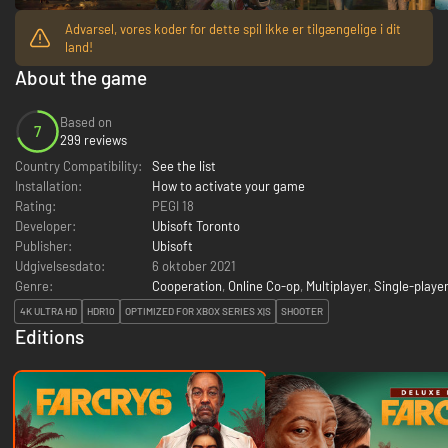
Advarsel, vores koder for dette spil ikke er tilgængelige i dit
land!
About the game
Based on
7
299 reviews
Country Compatibility:
See the list
Installation:
How to activate your game
Rating:
PEGI 18
Developer:
Ubisoft Toronto
Publisher:
Ubisoft
Udgivelsesdato:
6 oktober 2021
Genre:
Cooperation
,
Online Co-op
,
Multiplayer
,
Single-playe
4K ULTRA HD
HDR10
OPTIMIZED FOR XBOX SERIES X|S
SHOOTER
Editions